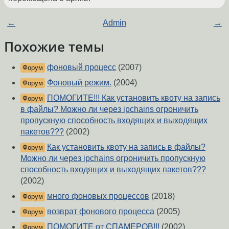
←
Admin
→
Похожие темы
фоновый процесс
(2007)
Форум
Фоновый режим.
(2004)
Форум
ПОМОГИТЕ!!! Как установить квоту на запись
Форум
в файлы? Можно ли через ipchains огроничить
пропускную способность входящих и выходящих
пакетов???
(2002)
Как установить квоту на запись в файлы?
Форум
Можно ли через ipchains огроничить пропускную
способность входящих и выходящих пакетов???
(2002)
много фоновых процессов
(2018)
Форум
возврат фонового процесса
(2005)
Форум
ПОМОГИТЕ от СПАМЕРОВ!!!
(2002)
Форум