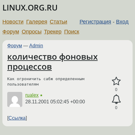
LINUX.ORG.RU
Новости
Галерея
Статьи
Регистрация
-
Вход
Форум
Опросы
Трекер
Поиск
Форум
—
Admin
количество фоновых
процессов
Как огроничить сабж определенным 
пользователям
0
rualex
★
28.11.2001 05:02:45 +00:00
0
Ссылка
←
→