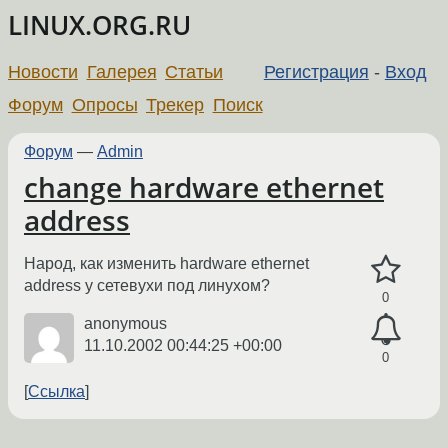
LINUX.ORG.RU
Новости
Галерея
Статьи
Регистрация
-
Вход
Форум
Опросы
Трекер
Поиск
Форум
—
Admin
change hardware ethernet
address
Народ, как изменить hardware ethernet
address у сетевухи под линухом?
0
anonymous
11.10.2002 00:44:25 +00:00
0
Ссылка
←
→