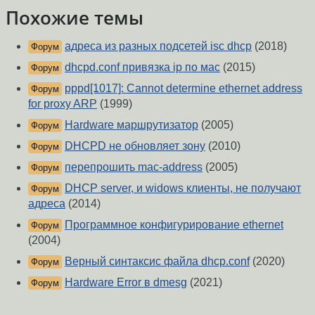
Похожие темы
адреса из разных подсетей isc dhcp
(2018)
Форум
dhcpd.conf привязка ip по мас
(2015)
Форум
pppd[1017]: Cannot determine ethernet address
Форум
for proxy ARP
(1999)
Hardware маршрутизатор
(2005)
Форум
DHCPD не обновляет зону
(2010)
Форум
перепрошить mac-address
(2005)
Форум
DHCP server, и widows клиенты, не получают
Форум
адреса
(2014)
Программное конфигурирование ethernet
Форум
(2004)
Верный синтаксис файла dhcp.conf
(2020)
Форум
Hardware Error в dmesg
(2021)
Форум