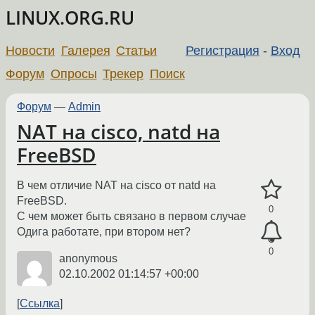
LINUX.ORG.RU
Новости
Галерея
Статьи
Регистрация
-
Вход
Форум
Опросы
Трекер
Поиск
Форум
—
Admin
NAT на cisco, natd на
FreeBSD
В чем отличие NAT на cisco от natd на
FreeBSD.
0
С чем может быть связано в первом случае
Одига работате, при втором нет?
0
anonymous
02.10.2002 01:14:57 +00:00
Ссылка