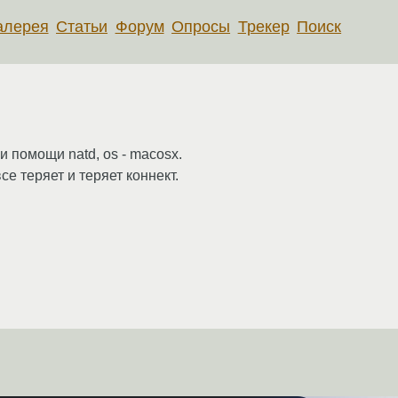
алерея
Статьи
Форум
Опросы
Трекер
Поиск
и помощи natd, os - macosx.
 все теряет и теряет коннект.