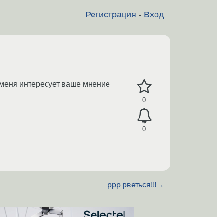
Регистрация
-
Вход
, меня интересует ваше мнение
0
0
ppp рветься!!!
→