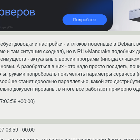
ебует доводки и настройки - а глюков поменьше в Debian, 
маю и там ситуация сходная), но в RH&Mandrake подобных д
преимуществ - актуальные версии программ (иногда слишком)
ановки. А разобраться в них - это надо просто посидеть, п
лы, руками попробовать поизменять параметры сервисов (ну,
 вообще станет довольно параллельно, какой это дистрибут
льно документированы, в итоге все работают примерно од
7:03:59 +00:00
)
07:03:59 +00:00
ен , но например , на свеже инсталированном linuxe ,когд