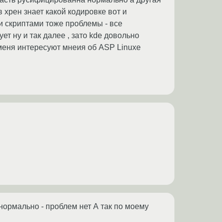
в хрен знает какой кодировке вот и
и скриптами тоже проблемы - все
ет ну и так далее , зато kde довольно
 меня интересуют мнеия об ASP Linuxe
т нормально - проблем нет А так по моему