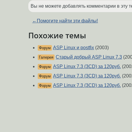
Вы не можете добавлять комментарии в эту т
←
Помогите найти эти файлы!
Похожие темы
ASP Linux и postfix
(2003)
Форум
Старый добрый ASP Linux 7.3
(200
Галерея
ASP Linux 7.3 (3CD) за 120руб.
(200
Форум
ASP Linux 7.3 (3CD) за 120руб.
(200
Форум
ASP Linux 7.3 (3CD) за 120руб.
(200
Форум