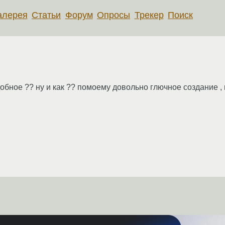
алерея
Статьи
Форум
Опросы
Трекер
Поиск
одобное ?? ну и как ?? помоему довольно глючное создание 