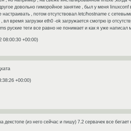
и другое довольно гиморойное занятие , был у меня linuxconf 
 настраивать , потом отсутствовал /etc/hostname с сетевым
 вл время загрузки eth0 -ok загружается смотрю ip отсутству
ms руские теги все равно не понимает и как я уже написал
2 08:00:30 +00:00
)
дхата
8:38:26 +00:00
)
на декстопе (из него сейчас и пишу) 7.2 сервачек все бегае