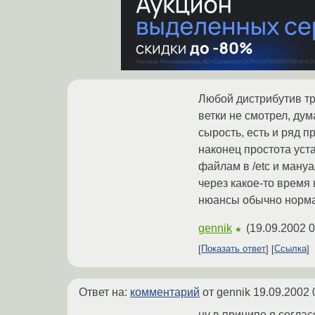
Любой дистрибутив тр
ветки не смотрел, ду
сырость, есть и ряд 
наконец простота уст
файлам в /etc и мануа
через какое-то время
нюансы обычно норма
gennik
(
19.09.2002 0
★
Показать ответ
Ссылка
Ответ на:
комментарий
от gennik
19.09.2002 
ну в приципе я соглас