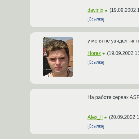
davinix
(
19.09.2002 
★
Ссылка
у меня не увидел гиг 
Horez
(
19.09.2002 1
★
Ссылка
На работе сервак ASP
Alex_II
(
20.09.2002 1
★
Ссылка