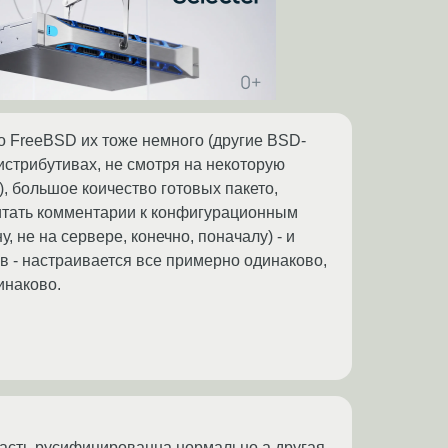
во FreeBSD их тоже немного (другие BSD-
истрибутивах, не смотря на некоторую
, большое коичество готовых пакето,
очитать комментарии к конфигурационным
 не на сервере, конечно, поначалу) - и
ив - настраивается все примерно одинаково,
инаково.
а часть русифицированна нормально а другая