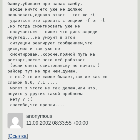
башку,убиваем про запас самбу,

 вроде ничто его уже не должно 
пользовать,однако ответ - тот же :(

 удаеться это сделать с опцией -f or -l 
,но тогда смонтировать уже не

 получаеться - пишет что диск алреди 
моунтед....на умоунт в этой

 ситуации реагирует сообщением,что 
диск,мол и так уже не

 смонтирован..короче,прямой путь на 
рестарт,после чего всё работает

 (если опять свистопляску не начать ) 
райсер тут не при чем,думаю,

 с ext2 то же самое бывает,так же как со 
слакой 8.0, 7.1 ....

 могет я чтото не так делаю,или что, 
неужто у других такой проблемы

 нету ? :( 

 спасибо,что прочли....
anonymous
11.09.2002 08:33:55 +00:00
Ссылка