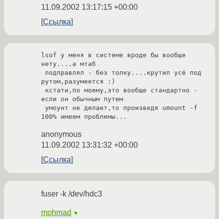
11.09.2002 13:17:15 +00:00
Ссылка
lsof у меня в системе вроде бы вообще 
нету....а мтаб

 подправлял - без толку....крутил усё под 
рутом,разумеется :)

 кстати,по моему,это вообще стандартно - 
если он обычным путем

 умоунт не делает,то произведя umount -f 
100% имеем проблемы...
anonymous
11.09.2002 13:31:32 +00:00
Ссылка
fuser -k /dev/hdc3
mohmad
★