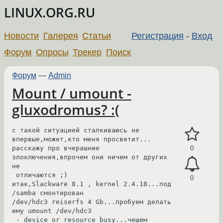
LINUX.ORG.RU
Новости
Галерея
Статьи
Регистрация
-
Вход
Форум
Опросы
Трекер
Поиск
Форум
—
Admin
Mount / umount -
gluxodromus? :(
с такой ситуацией сталкиваюсь не 
впервые,может,кто меня просветит...

расскажу про вчерашние 
0
злоключения,впрочем они ничем от других 
не

 отличаются ;)

0
итак,Slackware 8.1 , kernel 2.4.18...под 
/samba смонтирован 

/dev/hdc3 reiserfs 4 Gb...пробуем делать 
ему umount /dev/hdc3 

 - device or resource busy...чешем 