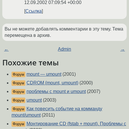
12.09.2002 07:09:54 +00:00
Ссылка
Вы не можете добавлять комментарии в эту тему. Тема
перемещена в архив.
←
Admin
→
Похожие темы
mount — umount
(2001)
Форум
CDROM (mount, umount)
(2000)
Форум
проблемы с mount и umount
(2007)
Форум
umount
(2003)
Форум
Как повесить событие на комманду
Форум
mount/umount
(2011)
Монтирование CD (fstab + mount). Проблемы с
Форум