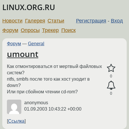
LINUX.ORG.RU
Новости
Галерея
Статьи
Регистрация
-
Вход
Форум
Опросы
Трекер
Поиск
Форум
—
General
umount
Как отмонтироваться от мертвый файловых
систем?
0
ntfs, smbfs после того как хост уходит в
down?
Или при сбойном чтении cd-rom?
0
anonymous
01.09.2003 10:43:22 +00:00
Ссылка