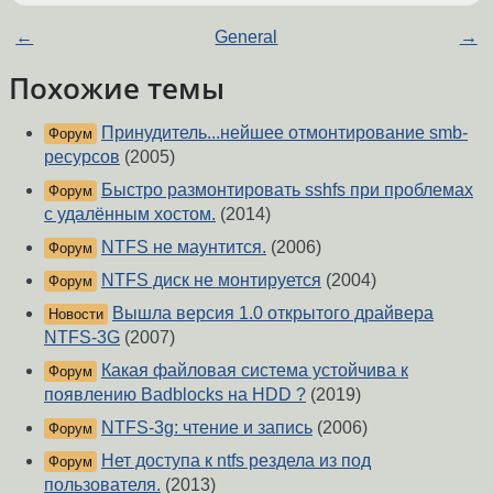
←
General
→
Похожие темы
Принудитель...нейшее отмонтирование smb-
Форум
ресурсов
(2005)
Быстро размонтировать sshfs при проблемах
Форум
с удалённым хостом.
(2014)
NTFS не маунтится.
(2006)
Форум
NTFS диск не монтируется
(2004)
Форум
Вышла версия 1.0 открытого драйвера
Новости
NTFS-3G
(2007)
Какая файловая система устойчива к
Форум
появлению Badblocks на HDD ?
(2019)
NTFS-3g: чтение и запись
(2006)
Форум
Нет доступа к ntfs рездела из под
Форум
пользователя.
(2013)