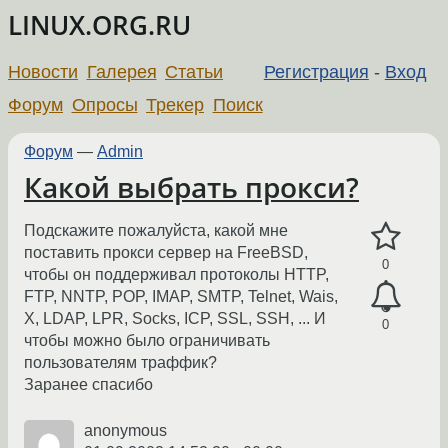
LINUX.ORG.RU
Новости
Галерея
Статьи
Регистрация
-
Вход
Форум
Опросы
Трекер
Поиск
Форум
—
Admin
Какой выбрать прокси?
Подскажите пожалуйста, какой мне
поставить прокси сервер на FreeBSD,
0
чтобы он поддерживал протоколы HTTP,
FTP, NNTP, POP, IMAP, SMTP, Telnet, Wais,
X, LDAP, LPR, Socks, ICP, SSL, SSH, ... И
0
чтобы можно было ограничивать
пользователям траффик?
Заранее спасибо
anonymous