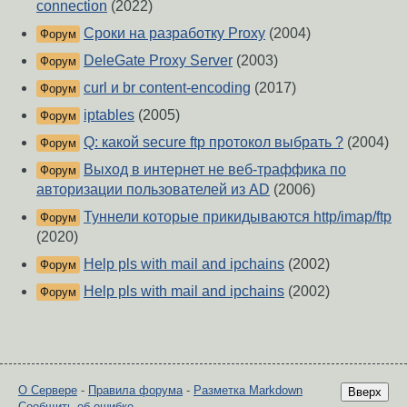
connection
(2022)
Сроки на разработку Proxy
(2004)
Форум
DeleGate Proxy Server
(2003)
Форум
curl и br content-encoding
(2017)
Форум
iptables
(2005)
Форум
Q: какой secure ftp протокол выбрать ?
(2004)
Форум
Выход в интернет не веб-траффика по
Форум
авторизации пользователей из AD
(2006)
Туннели которые прикидываются http/imap/ftp
Форум
(2020)
Help pls with mail and ipchains
(2002)
Форум
Help pls with mail and ipchains
(2002)
Форум
О Сервере
-
Правила форума
-
Разметка Markdown
Вверх
Сообщить об ошибке