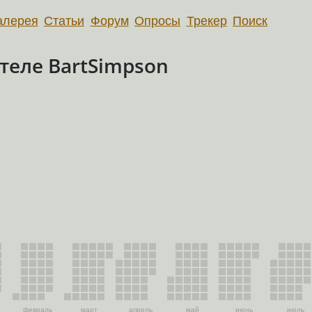
алерея
Статьи
Форум
Опросы
Трекер
Поиск
теле BartSimpson
февраль
март
апрель
май
июнь
июль