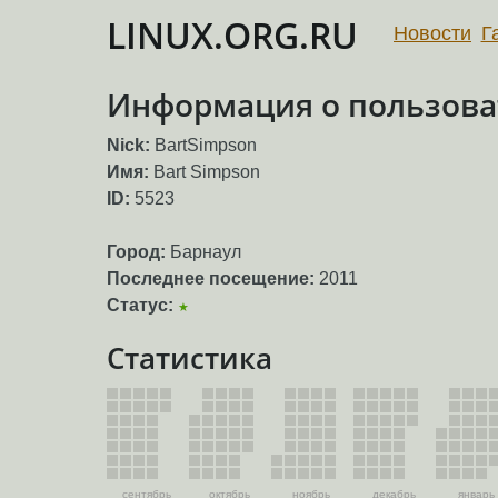
LINUX.ORG.RU
Новости
Г
Информация о пользова
Nick:
BartSimpson
Имя:
Bart Simpson
ID:
5523
Город:
Барнаул
Последнее посещение:
2011
Статус:
★
Статистика
сентябрь
октябрь
ноябрь
декабрь
январь