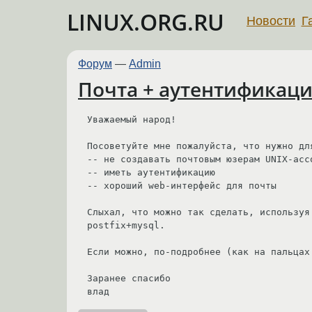
LINUX.ORG.RU
Новости
Г
Форум
—
Admin
Почта + аутентификаци
Уважаемый народ!

Посоветуйте мне пожалуйста, что нужно для
-- не создавать почтовым юзерам UNIX-acco
-- иметь аутентификацию

-- хороший web-интерфейс для почты

Слыхал, что можно так сделать, используя 
postfix+mysql.

Если можно, по-подробнее (как на пальцах 
Заранее спасибо

влад