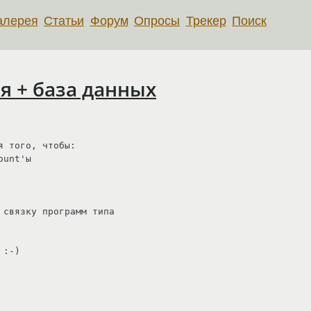
алерея
Статьи
Форум
Опросы
Трекер
Поиск
я + база данных
 того, чтобы:

unt'ы

связку программ типа 

:-)
