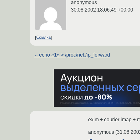
anonymous
30.08.2002 18:06:49 +00:00
Ссылка
←
echo «1» > /proc/net./ip_forward
exim + courier imap +
anonymous
(
31.08.200