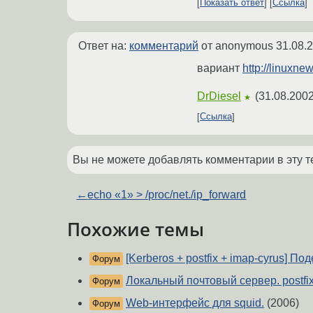
Показать ответ
Ссылка
Ответ на:
комментарий
от anonymous
31.08.
вариант
http://linuxne
DrDiesel
(
31.08.2002
★
Ссылка
Вы не можете добавлять комментарии в эту т
←
echo «1» > /proc/net./ip_forward
Похожие темы
[Kerberos + postfix + imap-cyrus] П
Форум
Локальный почтовый сервер. postfi
Форум
Web-интерфейс для squid.
(2006)
Форум