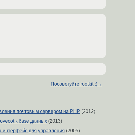
Посоветуйте rootkit ;)
→
вления почтовым сервером на PHP
(2012)
ovecot к базе данных
(2013)
b-интерфейс для управления
(2005)