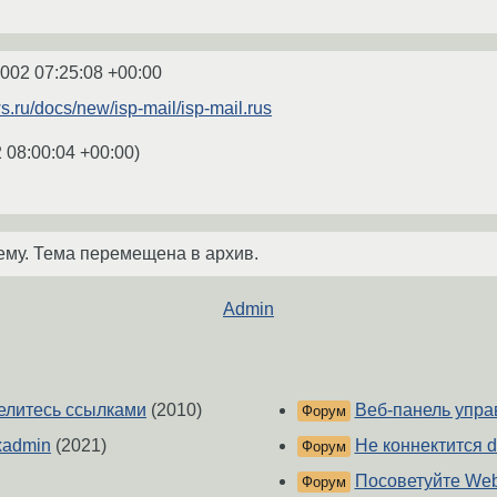
2002 07:25:08 +00:00
ws.ru/docs/new/isp-mail/isp-mail.rus
 08:00:04 +00:00
)
ему. Тема перемещена в архив.
Admin
оделитесь ссылками
(2010)
Веб-панель упра
Форум
xadmin
(2021)
Не коннектится d
Форум
Посоветуйте We
Форум