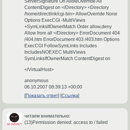
ServerSignature On AllowOverride All
ContentDigest on </Directory> <Directory
/home/directlink/cgi-bin> AllowOverride None
Options ExecCGI -MultiViews
+SymLinksIfOwnerMatch Order allow,deny
Allow from all </Directory> ErrorDocument 404
/404.htm ErrorDocument 403 /403.htm Options
ExecCGI FollowSymLinks Includes
IncludesNOEXEC MultiViews
SymLinksIfOwnerMatch ContentDigest on
</VirtualHost>
anonymous
06.10.2007 08:39:13 +00:00
Показать ответ
Ссылка
читаем внимательно:
(13)Permission denied: access to / failed