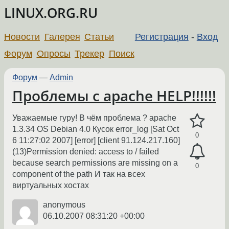
LINUX.ORG.RU
Новости
Галерея
Статьи
Регистрация
-
Вход
Форум
Опросы
Трекер
Поиск
Форум
—
Admin
Проблемы с apache HELP!!!!!!
Уважаемые гуру! В чём проблема ? apache
1.3.34 OS Debian 4.0 Кусок error_log [Sat Oct
0
6 11:27:02 2007] [error] [client 91.124.217.160]
(13)Permission denied: access to / failed
because search permissions are missing on a
0
component of the path И так на всех
виртуальных хостах
anonymous
06.10.2007 08:31:20 +00:00