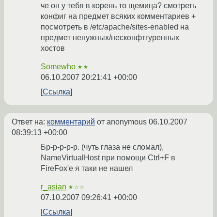
че он у тебя в корень то щемица? смотреть
конфиг на предмет всяких комментариев +
посмотреть в /etc/apache/sites-enabled на
предмет ненужных/несконфтгуренных
хостов
Somewho
★★
06.10.2007 20:21:41 +00:00
Ссылка
Ответ на:
комментарий
от anonymous
06.10.2007
08:39:13 +00:00
Бр-р-р-р-р. (чуть глаза не сломал),
NameVirtualHost при помощи Ctrl+F в
FireFox'e я таки не нашел
r_asian
★☆☆
07.10.2007 09:26:41 +00:00
Ссылка