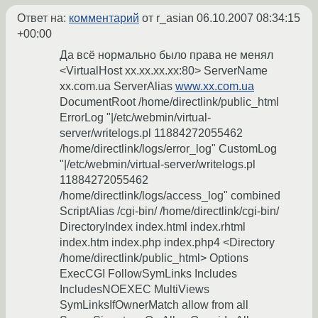
Ответ на:
комментарий
от r_asian
06.10.2007 08:34:15
+00:00
Да всё нормально было права не менял
<VirtualHost xx.xx.xx.xx:80> ServerName
xx.com.ua ServerAlias
www.xx.com.ua
DocumentRoot /home/directlink/public_html
ErrorLog "|/etc/webmin/virtual-
server/writelogs.pl 11884272055462
/home/directlink/logs/error_log" CustomLog
"|/etc/webmin/virtual-server/writelogs.pl
11884272055462
/home/directlink/logs/access_log" combined
ScriptAlias /cgi-bin/ /home/directlink/cgi-bin/
DirectoryIndex index.html index.rhtml
index.htm index.php index.php4 <Directory
/home/directlink/public_html> Options
ExecCGI FollowSymLinks Includes
IncludesNOEXEC MultiViews
SymLinksIfOwnerMatch allow from all