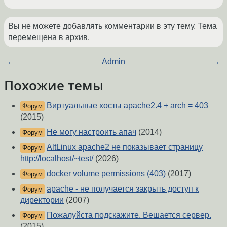
Вы не можете добавлять комментарии в эту тему. Тема
перемещена в архив.
←
Admin
→
Похожие темы
Виртуальные хосты apache2.4 + arch = 403
Форум
(2015)
Не могу настроить апач
(2014)
Форум
AltLinux apache2 не показывает страницу
Форум
http://localhost/~test/
(2026)
docker volume permissions (403)
(2017)
Форум
apache - не получается закрыть доступ к
Форум
директории
(2007)
Пожалуйста подскажите. Вешается сервер.
Форум
(2015)