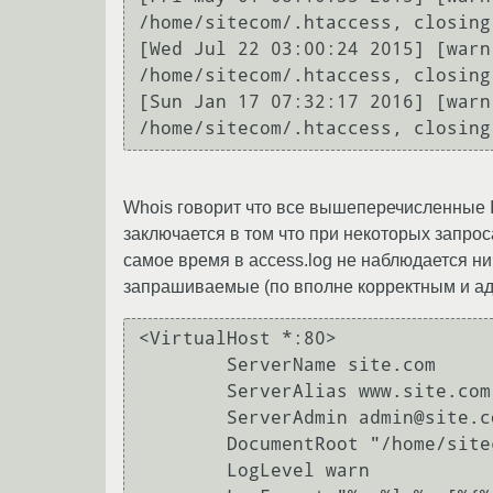
/home/sitecom/.htaccess, closing
[Wed Jul 22 03:00:24 2015] [warn
/home/sitecom/.htaccess, closing
[Sun Jan 17 07:32:17 2016] [warn
/home/sitecom/.htaccess, closing
Whois говорит что все вышеперечисленные 
заключается в том что при некоторых запрос
самое время в access.log не наблюдается ни
запрашиваемые (по вполне корректным и адек
<VirtualHost *:80>

        ServerName site.com

        ServerAlias www.site.com

        ServerAdmin admin@site.com

        DocumentRoot "/home/sitecom/www"

        LogLevel warn
