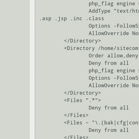
                php_flag engine 0

                AddType "text/html" .php .cgi .pl .fcgi .fpl .phtml .shtml .php2 .php3 .php4 .php5 
.asp .jsp .inc .class

                Options -FollowSymLinks -Includes -Indexes

                AllowOverride None

        </Directory>

        <Directory /home/sitecom/log>

                Order allow,deny

                Deny from all

                php_flag engine 0

                Options -FollowSymLinks -Includes -Indexes

                AllowOverride None

        </Directory>

        <Files ".*">

                Deny from all

        </Files>

        <Files ~ "\.(bak|cfg|conf|inc)$">

                Deny from all

        </Files>
