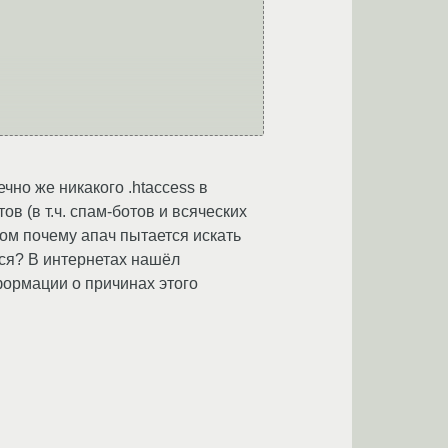
но же никакого .htaccess в
ов (в т.ч. спам-ботов и всяческих
ом почему апач пытается искать
ься? В интернетах нашёл
формации о причинах этого