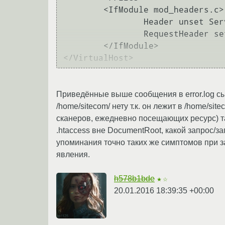
        <IfModule mod_headers.c>

                Header unset Server

                RequestHeader set Host "site.com"

        </IfModule>

</VirtualHost>
Приведённые выше сообщения в error.log сып
/home/sitecom/ нету т.к. он лежит в /home/si
сканеров, ежедневно посещающих ресурс) та
.htaccess вне DocumentRoot, какой запрос/з
упоминания точно таких же симптомов при за
явления.
h578b1bde
★☆
20.01.2016 18:39:35 +00:00