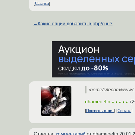
Ссылка
←
Какие опции добавить в php/curl?
/home/sitecom/www/
dhameoelin
(
2
★★★★★
Показать ответ
Ссылка
Ответ на:
комментарий
от dhameoelin
20.01.