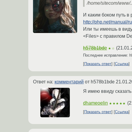
/home/sitecom/www/.:
И каким боком путь в 
http://php.net/manual/ru
Или ты имеешь в виду
<Files> с правилом De
h578b1bde
(
21.01.
★☆
Последнее исправление: 
Показать ответ
Ссылка
Ответ на:
комментарий
от h578b1bde
21.01.2
Я имею ввиду сказать c
dhameoelin
(
2
★★★★★
Показать ответ
Ссылка