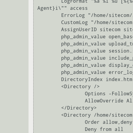
        LogFormat "%a %l %u [%{%d/%m/%Y %H:%M:%S %z}t] \"%r\" %>s %b \"%{Referer}i\" \"%{User-
Agent}i\"" access

        ErrorLog "/home/sitecom/log/error.log"

        CustomLog "/home/sitecom/log/access.log" access

        AssignUserID sitecom sitecom

        php_admin_value open_basedir "/home/sitecom/.:."

        php_admin_value upload_tmp_dir "/home/sitecom/tmp"

        php_admin_value session.save_path "/home/sitecom/tmp"

        php_admin_value include_path "/home/sitecom/www/.:."

        php_admin_value display_errors "Off"

        php_admin_value error_log "/home/sitecom/log/php_error.log"

        DirectoryIndex index.htm index.html index.php index.shtm index.shtml

        <Directory />

                Options -FollowSymLinks +Includes -Indexes

                AllowOverride All

        </Directory>

        <Directory /home/sitecom/tmp>

                Order allow,deny

                Deny from all
