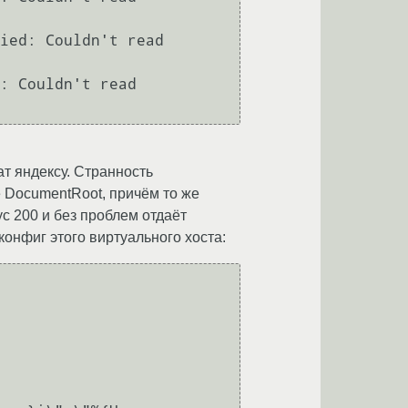
ied: Couldn't read 
: Couldn't read 
т яндексу. Странность
е DocumentRoot, причём то же
с 200 и без проблем отдаёт
конфиг этого виртуального хоста: