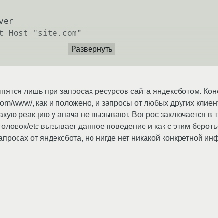
Развернуть
ятся лишь при запросах ресурсов сайта яндексботом. Конеч
tecom/www/, как и положено, и запросы от любых других клиент
кую реакцию у апача не вызывают. Вопрос заключается в т
аголовок/etc вызывает данное поведение и как с этим борот
просах от яндексбота, но нигде нет никакой конкретной ин