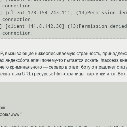
 connection.

] [client 178.154.243.111] (13)Permission den
 connection.

] [client 141.8.142.30] (13)Permission denied
 connection.
IP, вызывающие нижеописываемую странность, принадлежа
ах яндексбота апач почему-то пытается искать .htaccess вн
чего криминального — сервер в ответ боту отправляет стату
ватным URL) ресурсы: html-страницы, картинки и т.п. Вот 