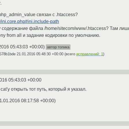
.
php_admin_value связан с .htaccess?
/ini.core.php#ini.include-path
 содержание файла /home/sitecom/www/.htaccess? Там лишь
ny from all и задание кодировки по умолчанию.
2016 05:43:03 +00:00
)
автор топика
h578b1bde
21.01.2016 05:48:30 +00:00
(всего
исправлений: 1
)
016 05:43:03 +00:00
at'у открыть тот путь, который я указал.
1.01.2016 08:17:58 +00:00
)