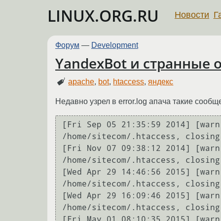
LINUX.ORG.RU
Новости
Г
Форум
—
Development
YandexBot и странные об
apache
,
bot
,
htaccess
,
яндекс
Недавно узрел в error.log апача такие сообщ
[Fri Sep 05 21:35:59 2014] [warn
/home/sitecom/.htaccess, closing
[Fri Nov 07 09:38:12 2014] [warn
/home/sitecom/.htaccess, closing
[Wed Apr 29 14:46:56 2015] [warn
/home/sitecom/.htaccess, closing
[Wed Apr 29 16:09:46 2015] [warn
/home/sitecom/.htaccess, closing
[Fri May 01 08:10:35 2015] [warn