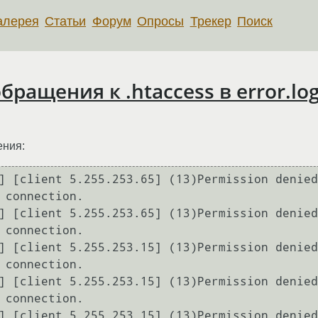
алерея
Статьи
Форум
Опросы
Трекер
Поиск
ращения к .htaccess в error.lo
ения:
] [client 5.255.253.65] (13)Permission denied
 connection.

] [client 5.255.253.65] (13)Permission denied
 connection.

] [client 5.255.253.15] (13)Permission denied
 connection.

] [client 5.255.253.15] (13)Permission denied
 connection.

] [client 5.255.253.15] (13)Permission denied