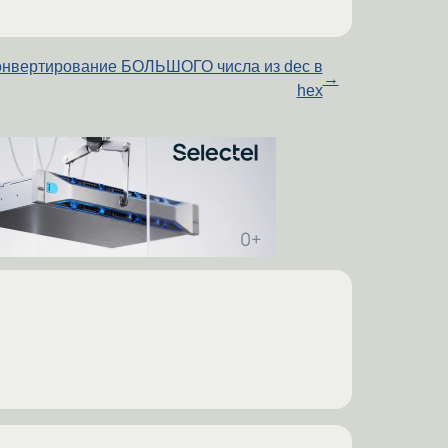
онвертирование БОЛЬШОГО числа из dec в
→
hex