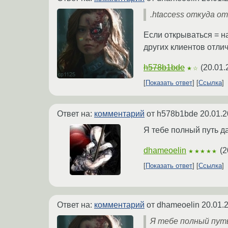
.htaccess откуда о
Если открываться = на
других клиентов отли
h578b1bde
(
20.01.
★☆
Показать ответ
Ссылка
Ответ на:
комментарий
от h578b1bde
20.01.2
Я тебе полный путь да
dhameoelin
(
2
★★★★★
Показать ответ
Ссылка
Ответ на:
комментарий
от dhameoelin
20.01.
Я тебе полный пут