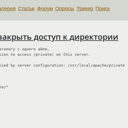
алерея
Статьи
Форум
Опросы
Трекер
Поиск
 закрыть доступ к директории
талогу с одного айпи,

sion to access /private/ on this server.

nied by server configuration: /usr/local/apache/private

e/"
