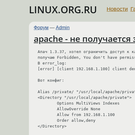
LINUX.ORG.RU
Новости
Г
Форум
—
Admin
apache - не получается
Апач 1.3.37, хотел ограничить доступ к ка
получаю Forbidden, You don't have permis
В error_log:

[error] [client 192.168.1.100] client de
Вот конфиг:

Alias /private/ "/usr/local/apache/privat
<Directory "/usr/local/apache/private">

        Options MultiViews Indexes

        AllowOverride None

        Allow from 192.168.1.100

        Order allow,deny

</Directory>
