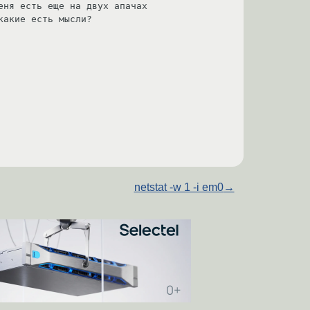
ня есть еще на двух апачах 
акие есть мысли?

netstat -w 1 -i em0
→