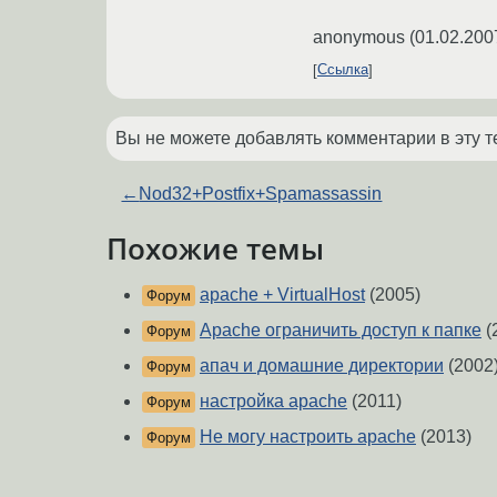
anonymous
(
01.02.200
Ссылка
Вы не можете добавлять комментарии в эту т
←
Nod32+Postfix+Spamassassin
Похожие темы
apache + VirtualHost
(2005)
Форум
Apache ограничить доступ к папке
(
Форум
апач и домашние директории
(2002
Форум
настройка apache
(2011)
Форум
Не могу настроить apache
(2013)
Форум