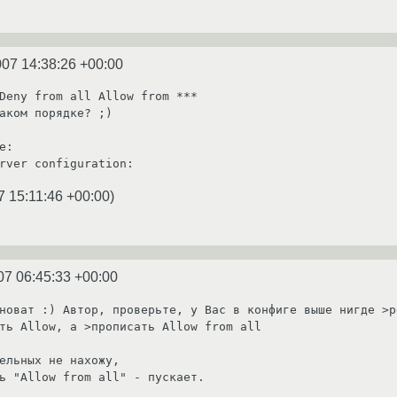
007 14:38:26 +00:00
Deny from all Allow from ***

аком порядке? ;)

е: 

7 15:11:46 +00:00
)
07 06:45:33 +00:00
новат :) Автор, проверьте, у Вас в конфиге выше нигде >р
ть Allow, а >прописать Allow from all

ельных не нахожу,

ь "Allow from all" - пускает.
