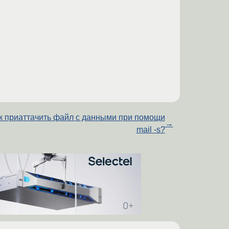
к приаттачить файл с данными при помощи
→
mail -s?