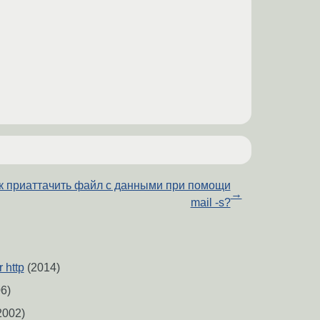
к приаттачить файл с данными при помощи
→
mail -s?
 http
(2014)
6)
2002)