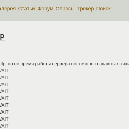
алерея
Статьи
Форум
Опросы
Трекер
Поиск
TP
ttp, но во время работы сервера постоянно создаються так
WAIT
WAIT
WAIT
WAIT
WAIT
WAIT
WAIT
WAIT
WAIT