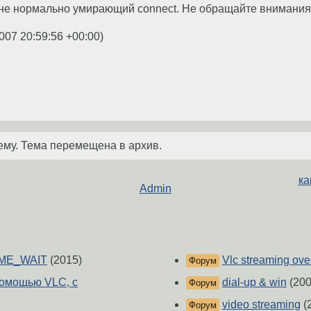
лне нормально умирающий connect. Не обращайте внимания
007 20:59:56 +00:00
)
ему. Тема перемещена в архив.
ка
Admin
TIME_WAIT
(2015)
Vlc streaming over
Форум
помощью VLC, с
dial-up & win
(200
Форум
video streaming
(
Форум