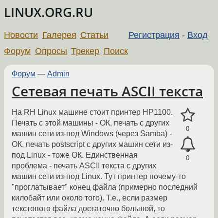
LINUX.ORG.RU
Новости
Галерея
Статьи
Регистрация
-
Вход
Форум
Опросы
Трекер
Поиск
Форум
—
Admin
Сетевая печать ASCII текста
На RH Linux машине стоит принтер HP1100.
Печать с этой машины - ОК, печать с других
0
машин сети из-под Windows (через Samba) -
ОК, печать postscript с других машин сети из-
под Linux - тоже ОК. Единственная
0
проблема - печать ASCII текста с других
машин сети из-под Linux. Тут принтер почему-то
"проглатывает" конец файла (примерно последний
килобайт или около того). Т.е., если размер
текстового файла достаточно большой, то