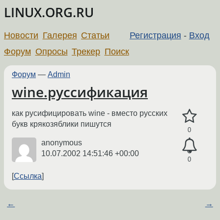
LINUX.ORG.RU
Новости
Галерея
Статьи
Регистрация
-
Вход
Форум
Опросы
Трекер
Поиск
Форум
—
Admin
wine.руссификация
как русифицировать wine - вместо русских
букв крякозяблики пишутся
0
anonymous
10.07.2002 14:51:46 +00:00
0
Ссылка
←
→