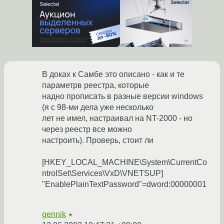
В доках к Самбе это описано - как и те
параметрв реестра, которые
надно прописать в разные версии windows
(я с 98-ми дела уже несколько
лет не имел, настраивал на NT-2000 - но
через реестр все можно
настроить). Проверь, стоит ли
[HKEY_LOCAL_MACHINE\System\CurrentCo
ntrolSet\Services\VxD\VNETSUP]
"EnablePlainTextPassword"=dword:00000001
gennik
★