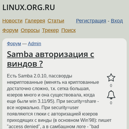
LINUX.ORG.RU
Новости
Галерея
Статьи
Регистрация
-
Вход
Форум
Опросы
Трекер
Поиск
Форум
—
Admin
Samba авторизация с
виндов ?
Есть Samba 2.0.10, пассворды
некриптованные (менять на криптованные
0
достаточно сложно, т.к. сетка большая,
юзеров много и она существовала, когда
еще были win 3.11/95). При security=share -
0
все нормально. При security=user
появляются глюки с авторизацией юзеров
приходящих с винды (в основном Win'98): пишет
"access denied", а в самбашном логе - "bad