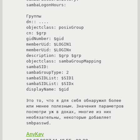
sambaLogonHours:

Группы

dn:: ....

objectclass: posixGroup

cn: $grp

gidNumber: $gid

memberUid: $LOGIN1

memberUid: $LOGINx

description: $grp $grp

objectclass: sambaGroupMapping

sambaSID:

sambaGroupType: 2

sambaSIDList: $SID1

sambaSIDList: $SIDx

displayName: $gid

Это то, что я для себя обнаружил более 
или менее полезным. Значения параметров 
посмотри уж в доках, многие из них 
необязательны, некоторые добавляет 
smbpasswd.
AnyKey