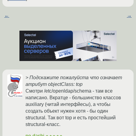
←
→
> Подскажите пожалуйста что означает
атрибут objectClass: top
Смотри /etc/openldap/schema - там все
написано. Вкратце - большинство классов
auxiliary (читай интерфйесы), а чтобы
создать объект нужен хотя - бы один
structural. Так вот top и есть простейший
structural-класс.
no-dashi