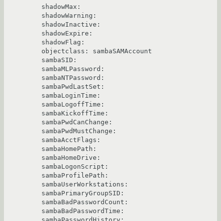
shadowMax:

shadowWarning:

shadowInactive:

shadowExpire:

shadowFlag:

objectclass: sambaSAMAccount

sambaSID:

sambaMLPassword:

sambaNTPassword:

sambaPwdLastSet:

sambaLoginTime:

sambaLogoffTime:

sambaKickoffTime:

sambaPwdCanChange:

sambaPwdMustChange:

sambaAcctFlags:

sambaHomePath:

sambaHomeDrive:

sambaLogonScript:

sambaProfilePath:

sambaUserWorkstations:

sambaPrimaryGroupSID:

sambaBadPasswordCount:

sambaBadPasswordTime:

sambaPasswordHistory:
