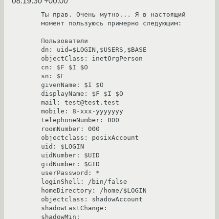
08:19:30 +00:00
Ты прав. Очень мутно... Я в настоящий 
момент пользуюсь примерно следующим:

Пользователи

dn: uid=$LOGIN,$USERS,$BASE

objectClass: inetOrgPerson

cn: $F $I $O

sn: $F

givenName: $I $O

displayName: $F $I $O

mail: test@test.test

mobile: 8-xxx-yyyyyyy

telephoneNumber: 000

roomNumber: 000

objectclass: posixAccount

uid: $LOGIN

uidNumber: $UID

gidNumber: $GID

userPassword: *

loginShell: /bin/false

homeDirectory: /home/$LOGIN

objectclass: shadowAccount

shadowLastChange:

shadowMin:
