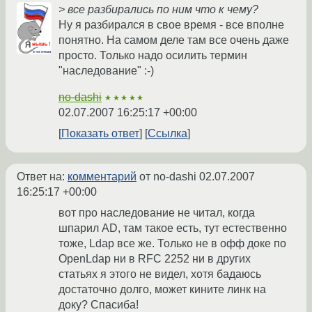
> все разбирались по ним что к чему?
Ну я разбирался в свое время - все вполне
понятно. На самом деле там все очень даже
просто. Только надо осилить термин
"наследование" :-)
no-dashi
★★★★★
02.07.2007 16:25:17 +00:00
Показать ответ
Ссылка
Ответ на:
комментарий
от no-dashi
02.07.2007
16:25:17 +00:00
вот про наследование не читал, когда
шпарил AD, там такое есть, тут естественно
тоже, Ldap все же. Только не в офф доке по
OpenLdap ни в RFC 2252 ни в других
статьях я этого не видел, хотя бадаюсь
достаточно долго, может кините линк на
доку? Спасиба!