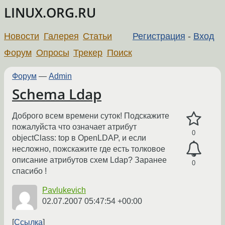
LINUX.ORG.RU
Новости
Галерея
Статьи
Регистрация
-
Вход
Форум
Опросы
Трекер
Поиск
Форум
—
Admin
Schema Ldap
Доброго всем времени суток! Подскажите
пожалуйста что означает атрибут
0
objectClass: top в OpenLDAP, и если
несложно, пожскажите где есть толковое
описание атрибутов схем Ldap? Заранее
0
спасибо !
Pavlukevich
02.07.2007 05:47:54 +00:00
Ссылка