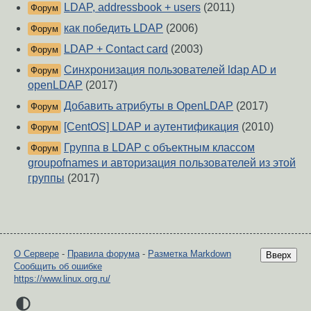
LDAP, addressbook + users
(2011)
Форум
как победить LDAP
(2006)
Форум
LDAP + Contact card
(2003)
Форум
Синхронизация пользователей ldap AD и
Форум
openLDAP
(2017)
Добавить атрибуты в OpenLDAP
(2017)
Форум
[CentOS] LDAP и аутентификация
(2010)
Форум
Группа в LDAP с объектным классом
Форум
groupofnames и авторизация пользователей из этой
группы
(2017)
О Сервере
-
Правила форума
-
Разметка Markdown
Вверх
Сообщить об ошибке
https://www.linux.org.ru/