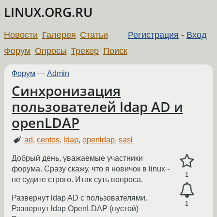
LINUX.ORG.RU
Новости
Галерея
Статьи
Регистрация
-
Вход
Форум
Опросы
Трекер
Поиск
Форум
—
Admin
Синхронизация
пользователей ldap AD и
openLDAP
ad
,
centos
,
ldap
,
openldap
,
sasl
Добрый день, уважаемые участники
форума. Сразу скажу, что я новичок в linux -
1
не судите строго. Итак суть вопроса.
Развернут ldap AD с пользователями.
1
Развернут ldap OpenLDAP (пустой)