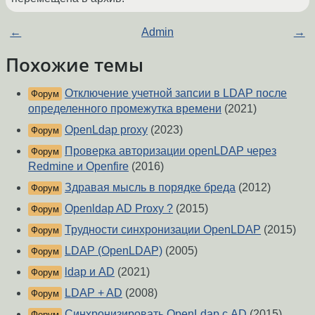
←
Admin
→
Похожие темы
Отключение учетной запсии в LDAP после
Форум
определенного промежутка времени
(2021)
OpenLdap proxy
(2023)
Форум
Проверка авторизации openLDAP через
Форум
Redmine и Openfire
(2016)
Здравая мысль в порядке бреда
(2012)
Форум
Openldap AD Proxy ?
(2015)
Форум
Трудности синхронизации OpenLDAP
(2015)
Форум
LDAP (OpenLDAP)
(2005)
Форум
ldap и AD
(2021)
Форум
LDAP + AD
(2008)
Форум
Cинхронизировать OpenLdap с AD
(2015)
Форум