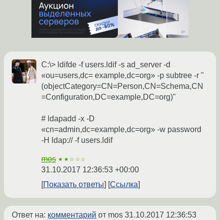
C:\> ldifde -f users.ldif -s ad_server -d
«ou=users,dc= example,dc=org» -p subtree -r "
(objectCategory=CN=Person,CN=Schema,CN
=Configuration,DC=example,DC=org)"
# ldapadd -x -D
«cn=admin,dc=example,dc=org» -w password
-H ldap:// -f users.ldif
mos
★★☆☆☆
31.10.2017 12:36:53 +00:00
Показать ответы
Ссылка
Ответ на:
комментарий
от mos
31.10.2017 12:36:53