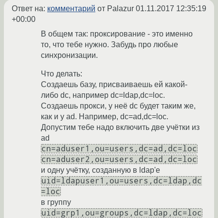
Ответ на:
комментарий
от Palazur
01.11.2017 12:35:19
+00:00
В общем так: проксирование - это именно
то, что тебе нужно. Забудь про любые
синхронизации.
Что делать:
Создаешь базу, присваиваешь ей какой-
либо dc, например dc=ldap,dc=loc.
Создаешь прокси, у неё dc будет таким же,
как и у ad. Например, dc=ad,dc=loc.
Допустим тебе надо включить две учётки из
ad
cn=aduser1,ou=users,dc=ad,dc=loc
cn=aduser2,ou=users,dc=ad,dc=loc
и одну учётку, созданную в ldap'е
uid=ldapuser1,ou=users,dc=ldap,dc
=loc
в группу
uid=grp1,ou=groups,dc=ldap,dc=loc