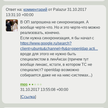
Ответ на:
комментарий
от Palazur
31.10.2017
13:31:10 +00:00
В ОП запрошена не синхронизация. А
вообще черте-что. Но и это черте-что можно
реализовать, конечно.
Если нужна синхронизация, я бы начал с
https://www.google.ru/search?
client=ubuntu&channel=fs&q=openldap acti...
вроде для этого не нужно быть
специалистом в линАксах (причем тут
вообще линакс, кстати, в котором ТС не
специалист? openldap возможно
собирается даже не на никс-системах...)
mos
★★☆☆☆
31.10.2017 13:55:08 +00:00
Ссылка