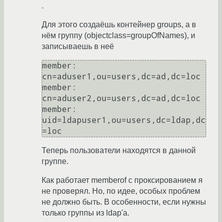
.
Для этого создаёшь контейнер groups, а в
нём группу (objectclass=groupOfNames), и
записываешь в неё
member: 
cn=aduser1,ou=users,dc=ad,dc=loc

member: 
cn=aduser2,ou=users,dc=ad,dc=loc

member: 
uid=ldapuser1,ou=users,dc=ldap,dc
Теперь пользователи находятся в данной
группе.
Как работает memberof с проксированием я
не проверял. Но, по идее, особых проблем
не должно быть. В особенности, если нужны
только группы из ldap'а.