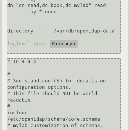
dn="cn=read,dc=book,dc=mylab" read

        by * none

directory       /var/db/openldap-data

loglevel Stats Conns

Развернуть
# 10.4.4.4

#

# See slapd.conf(5) for details on 
configuration options.

# This file should NOT be world 
readable.

#

include         
/etc/openldap/schema/core.schema

# mylab customization of schemas.
