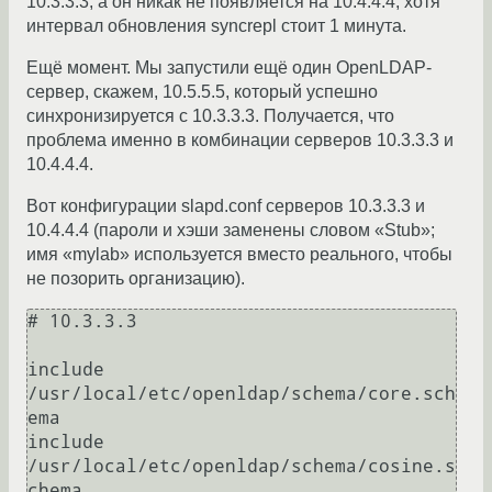
10.3.3.3, а он никак не появляется на 10.4.4.4, хотя
интервал обновления syncrepl стоит 1 минута.
Ещё момент. Мы запустили ещё один OpenLDAP-
сервер, скажем, 10.5.5.5, который успешно
синхронизируется с 10.3.3.3. Получается, что
проблема именно в комбинации серверов 10.3.3.3 и
10.4.4.4.
Вот конфигурации slapd.conf серверов 10.3.3.3 и
10.4.4.4 (пароли и хэши заменены словом «Stub»;
имя «mylab» используется вместо реального, чтобы
не позорить организацию).
# 10.3.3.3

include         
/usr/local/etc/openldap/schema/core.sch
ema

include         
/usr/local/etc/openldap/schema/cosine.s
chema
