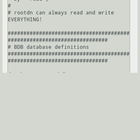
#

# rootdn can always read and write 
EVERYTHING!

#######################################
################################

# BDB database definitions

#######################################
################################

database        hdb

# mylab sync ldap DB.

suffix      "dc=book,dc=mylab"

checkpoint  32  30

rootdn      "cn=admin,dc=book,dc=mylab"

rootpw      {SSHA}Stub

directory   /var/lib/openldap-data

index       objectClass eq
