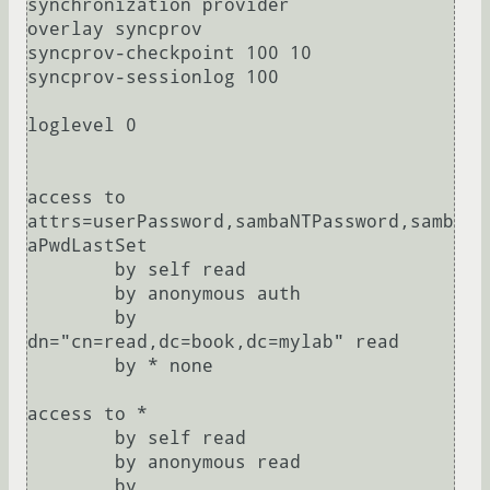
synchronization provider

overlay syncprov

syncprov-checkpoint 100 10

syncprov-sessionlog 100

loglevel 0

access to 
attrs=userPassword,sambaNTPassword,samb
aPwdLastSet

        by self read

        by anonymous auth

        by 
dn="cn=read,dc=book,dc=mylab" read

        by * none

access to *

        by self read

        by anonymous read

        by 