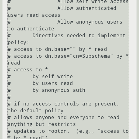
#               Allow self write access

#               Allow authenticated 
users read access

#               Allow anonymous users 
to authenticate

#       Directives needed to implement 
policy:

# access to dn.base="" by * read

# access to dn.base="cn=Subschema" by * 
read

# access to *

#       by self write

#       by users read

#       by anonymous auth

#

# if no access controls are present, 
the default policy

# allows anyone and everyone to read 
anything but restricts

# updates to rootdn.  (e.g., "access to 
* by * read")
