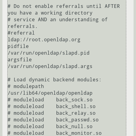
# Do not enable referrals until AFTER 
you have a working directory

# service AND an understanding of 
referrals.

#referral       
ldap://root.openldap.org

pidfile         
/var/run/openldap/slapd.pid

argsfile        
/var/run/openldap/slapd.args

# Load dynamic backend modules:

# modulepath    
/usr/lib64/openldap/openldap

# moduleload    back_sock.so

# moduleload    back_shell.so

# moduleload    back_relay.so

# moduleload    back_passwd.so

# moduleload    back_null.so

# moduleload    back_monitor.so
