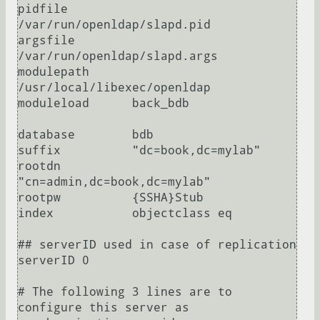
pidfile         
/var/run/openldap/slapd.pid

argsfile        
/var/run/openldap/slapd.args

modulepath      
/usr/local/libexec/openldap

moduleload      back_bdb

database        bdb

suffix          "dc=book,dc=mylab"

rootdn          
"cn=admin,dc=book,dc=mylab"

rootpw          {SSHA}Stub

index           objectclass eq

## serverID used in case of replication

serverID 0

# The following 3 lines are to 
configure this server as 