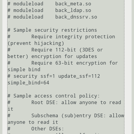
# moduleload    back_meta.so

# moduleload    back_ldap.so

# moduleload    back_dnssrv.so

# Sample security restrictions

#       Require integrity protection 
(prevent hijacking)

#       Require 112-bit (3DES or 
better) encryption for updates

#       Require 63-bit encryption for 
simple bind

# security ssf=1 update_ssf=112 
simple_bind=64

# Sample access control policy:

#       Root DSE: allow anyone to read 
it

#       Subschema (sub)entry DSE: allow 
anyone to read it

#       Other DSEs:
