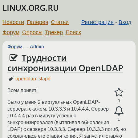
LINUX.ORG.RU
Новости
Галерея
Статьи
Регистрация
-
Вход
Форум
Опросы
Трекер
Поиск
Форум
—
Admin
Трудности
синхронизации OpenLDAP
openldap
,
slapd
Всем привет!
0
Было у меня 2 виртуальных OpenLDAP-
сервера, скажем, 10.3.3.3 и 10.4.4.4. Сервер
10.4.4.4 раз в минуту успешно
1
синхронизировался (вытягивал обновления
LDAP) с сервера 10.3.3.3. Сервер 10.3.3.3 погиб, но
сохранилась его старая копия. Я запустил старую