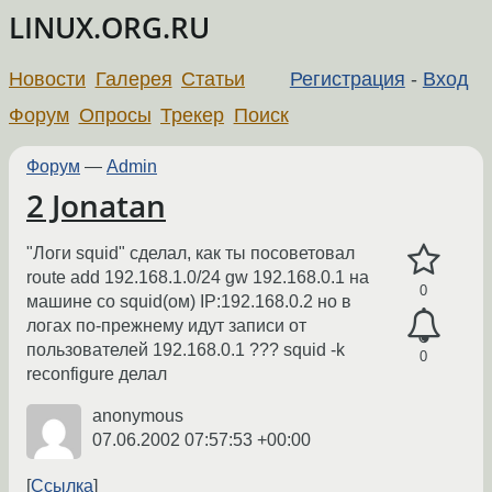
LINUX.ORG.RU
Новости
Галерея
Статьи
Регистрация
-
Вход
Форум
Опросы
Трекер
Поиск
Форум
—
Admin
2 Jonatan
"Логи squid" сделал, как ты посоветовал
route add 192.168.1.0/24 gw 192.168.0.1 на
0
машине со squid(ом) IP:192.168.0.2 но в
логах по-прежнему идут записи от
пользователей 192.168.0.1 ??? squid -k
0
reconfigure делал
anonymous
07.06.2002 07:57:53 +00:00
Ссылка