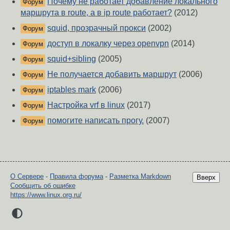
Почему не работает добавление локального
Форум
маршрута в route, а в ip route работает?
(2012)
squid, прозрачный прокси
(2002)
Форум
доступ в локалку через openvpn
(2014)
Форум
squid+sibling
(2005)
Форум
Не получается добавить маршрут
(2006)
Форум
iptables mark
(2006)
Форум
Настройка vrf в linux
(2017)
Форум
помогите написать прогу.
(2007)
Форум
О Сервере
-
Правила форума
-
Разметка Markdown
Вверх
Сообщить об ошибке
https://www.linux.org.ru/