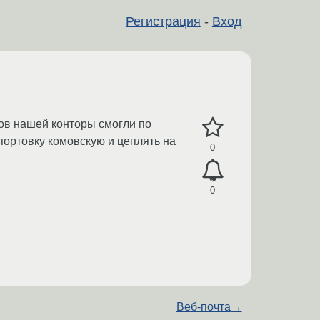
Регистрация
-
Вход
ов нашей конторы смогли по
ипортовку комовскую и цеплять на
0
0
Веб-почта
→