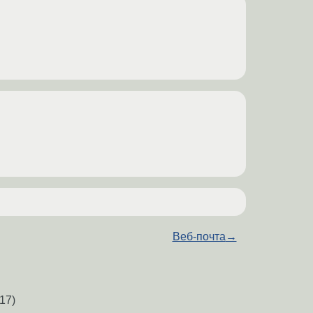
Веб-почта
→
17)