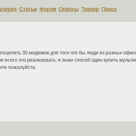
алерея
Статьи
Форум
Опросы
Трекер
Поиск
поцепить 30 модемов для того что бы люди из разных офис
ше всего это реализовать: я знаю способ один купить мульт
ите пожалуйста.