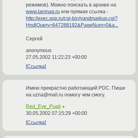
режимов). Можно поискать в архиве на
www.lanmag.ru
или прямая ссылка -
http://exec.osp.ru/cgi-bin/yandmarkup.cgi?
HndlQuery=647288192&PageNum=0&a...
Сергей
anonymous
27.05.2002 11:22:23 +00:00
Ссылка
Имею прекрастно работающий PDC. Пиши
на uzna@mail.ru помогу чем смогу.
Red_Eye_Pupil
★
30.05.2002 07:15:29 +00:00
Ссылка