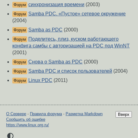
синхронизация времени
(2003)
Форум
Samba PDC. «Пустое» сетевое окружение
Форум
(2004)
Samba as PDC
(2000)
Форум
Поделитесь, плиз, куском работающего
Форум
конфига самбы с авторизацией на PDC под WinNT
(2001)
Снова о Samba as PDC
(2000)
Форум
Samba PDC и список пользователей
(2004)
Форум
Linux PDC
(2011)
Форум
О Сервере
-
Правила форума
-
Разметка Markdown
Вверх
Сообщить об ошибке
https://www.linux.org.ru/