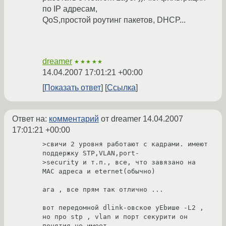
по IP адресам,
QoS,простой роутинг пакетов, DHCP...
dreamer
★★★★★
14.04.2007 17:01:21 +00:00
Показать ответ
Ссылка
Ответ на:
комментарий
от dreamer
14.04.2007
17:01:21 +00:00
>свичи 2 уровня работают с кадрами. имеют 
поддержку STP,VLAN,port-

>security и т.п., все, что завязано на 
MAC адреса и eternet(обычно) 

ага , все прям так отлично ...

вот передомной dlink-овское уEbише -L2 , 
но про stp , vlan и порт секурити он 
понятия не имеет .
