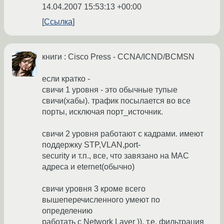
14.04.2007 15:53:13 +00:00
Ссылка
книги : Cisco Press - CCNA/ICND/BCMSN
если кратко -
свичи 1 уровня - это обычные тупые
свичи(хабы). трафик посылается во все
порты, исключая порт_источник.
свичи 2 уровня работают с кадрами. имеют
поддержку STP,VLAN,port-
security и т.п., все, что завязано на MAC
адреса и eternet(обычно)
свичи уровня 3 кроме всего
вышеперечисленного умеют по
определению
работать с Network Layer )). т.е. фильтрация