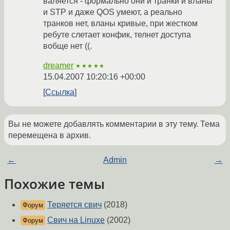
валяется - формально они и транки и вланы
и STP и даже QOS умеют, а реально
транков нет, вланы кривые, при жестком
ребуте слетает конфик, телнет доступа
вобще нет ((.
dreamer
★★★★★
15.04.2007 10:20:16 +00:00
Ссылка
Вы не можете добавлять комментарии в эту тему. Тема
перемещена в архив.
←
Admin
→
Похожие темы
Теряется свич
(2018)
Форум
Свич на Linuxe
(2002)
Форум