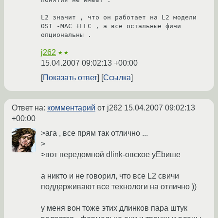
L2 значит , что он работает на L2 модели 
OSI -MAC +LLC , а все остальные фичи 
опциональны .
j262
★★
15.04.2007 09:02:13 +00:00
Показать ответ
Ссылка
Ответ на:
комментарий
от j262
15.04.2007 09:02:13
+00:00
>ага , все прям так отлично ...
>
>вот передомной dlink-овское уEbише
а никто и не говорил, что все L2 свичи
поддерживают все технологи на отлично ))
у меня вон тоже этих длинков пара штук