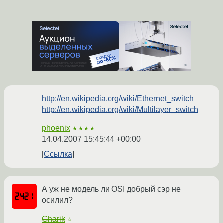
http://en.wikipedia.org/wiki/Ethernet_switch
http://en.wikipedia.org/wiki/Multilayer_switch
phoenix
★★★★
14.04.2007 15:45:44 +00:00
Ссылка
А уж не модель ли OSI добрый сэр не
осилил?
Gharik
☆