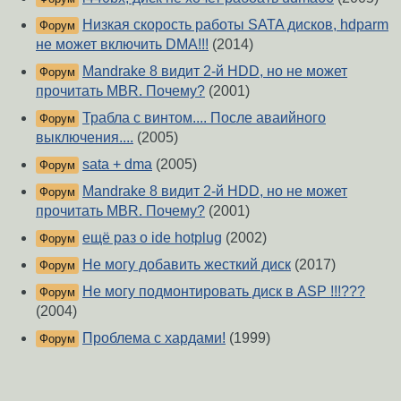
Низкая скорость работы SATA дисков, hdparm
Форум
не может включить DMA!!!
(2014)
Mandrake 8 видит 2-й HDD, но не может
Форум
прочитать MBR. Почему?
(2001)
Трабла с винтом.... После аваийного
Форум
выключения....
(2005)
sata + dma
(2005)
Форум
Mandrake 8 видит 2-й HDD, но не может
Форум
прочитать MBR. Почему?
(2001)
ещё раз о ide hotplug
(2002)
Форум
Не могу добавить жесткий диск
(2017)
Форум
Не могу подмонтировать диск в ASP !!!???
Форум
(2004)
Проблема с хардами!
(1999)
Форум