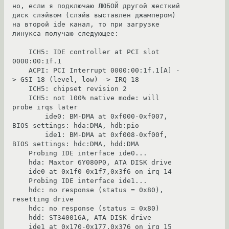
но, если я подключаю ЛЮБОЙ другой жесткий 
диск слэйвом (слэйв выставлен джампером) 
на второй ide канал, то при загрузке 
линукса получаю следующее:

    ICH5: IDE controller at PCI slot 
0000:00:1f.1

    ACPI: PCI Interrupt 0000:00:1f.1[A] -
> GSI 18 (level, low) -> IRQ 18

    ICH5: chipset revision 2

    ICH5: not 100% native mode: will 
probe irqs later

        ide0: BM-DMA at 0xf000-0xf007, 
BIOS settings: hda:DMA, hdb:pio

        ide1: BM-DMA at 0xf008-0xf00f, 
BIOS settings: hdc:DMA, hdd:DMA

    Probing IDE interface ide0...

    hda: Maxtor 6Y080P0, ATA DISK drive

    ide0 at 0x1f0-0x1f7,0x3f6 on irq 14

    Probing IDE interface ide1...

    hdc: no response (status = 0x80), 
resetting drive

    hdc: no response (status = 0x80)

    hdd: ST340016A, ATA DISK drive

    ide1 at 0x170-0x177,0x376 on irq 15
