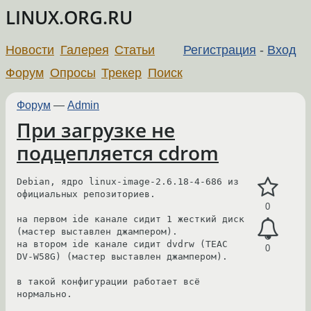
LINUX.ORG.RU
Новости
Галерея
Статьи
Регистрация
-
Вход
Форум
Опросы
Трекер
Поиск
Форум
—
Admin
При загрузке не
подцепляется cdrom
Debian, ядро linux-image-2.6.18-4-686 из 
официальных репозиториев.

0
на первом ide канале сидит 1 жесткий диск 
(мастер выставлен джампером).

на втором ide канале сидит dvdrw (TEAC 
0
DV-W58G) (мастер выставлен джампером).

в такой конфигурации работает всё 
нормально.
