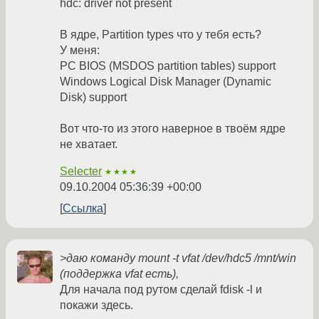
hdc: driver not present
В ядре, Partition types что у тебя есть?
У меня:
PC BIOS (MSDOS partition tables) support
Windows Logical Disk Manager (Dynamic
Disk) support
Вот что-то из этого наверное в твоём ядре
не хватает.
Selecter
★★★★
09.10.2004 05:36:39 +00:00
Ссылка
>даю команду mount -t vfat /dev/hdc5 /mnt/win
(поддержка vfat есть),
Для начала под рутом сделай fdisk -l и
покажи здесь.