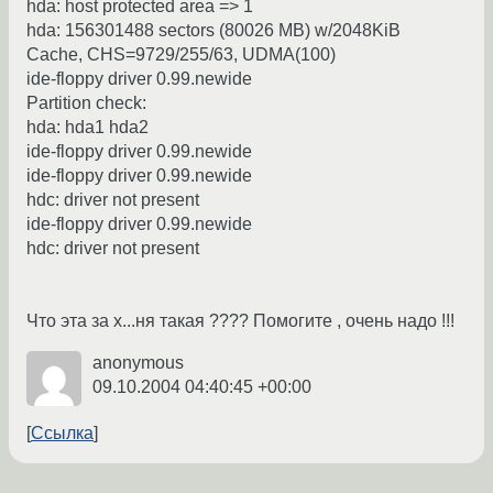
hda: host protected area => 1
hda: 156301488 sectors (80026 MB) w/2048KiB
Cache, CHS=9729/255/63, UDMA(100)
ide-floppy driver 0.99.newide
Partition check:
hda: hda1 hda2
ide-floppy driver 0.99.newide
ide-floppy driver 0.99.newide
hdc: driver not present
ide-floppy driver 0.99.newide
hdc: driver not present
Что эта за х...ня такая ???? Помогите , очень надо !!!
anonymous
09.10.2004 04:40:45 +00:00
Ссылка