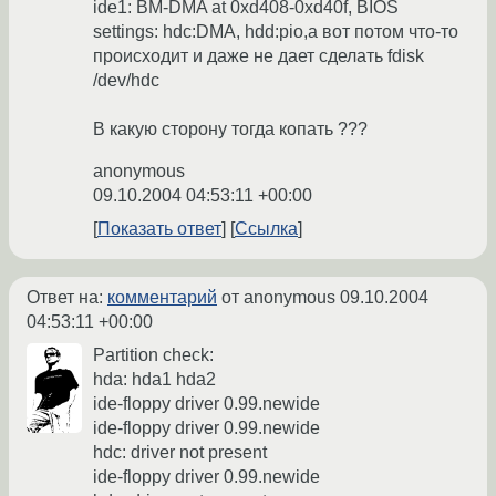
ide1: BM-DMA at 0xd408-0xd40f, BIOS
settings: hdc:DMA, hdd:pio,а вот потом что-то
происходит и даже не дает сделать fdisk
/dev/hdc
В какую сторону тогда копать ???
anonymous
09.10.2004 04:53:11 +00:00
Показать ответ
Ссылка
Ответ на:
комментарий
от anonymous
09.10.2004
04:53:11 +00:00
Partition check:
hda: hda1 hda2
ide-floppy driver 0.99.newide
ide-floppy driver 0.99.newide
hdc: driver not present
ide-floppy driver 0.99.newide