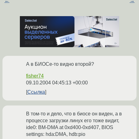
←
→
А в БИОСе-то видно второй?
fisher74
09.10.2004 04:45:13 +00:00
Ссылка
В том-то и дело, что в биосе он виден, а в
процессе загрузки линух его тоже видит,
ide0: BM-DMA at 0xd400-0xd407, BIOS
settings: hda:DMA, hdb:pio