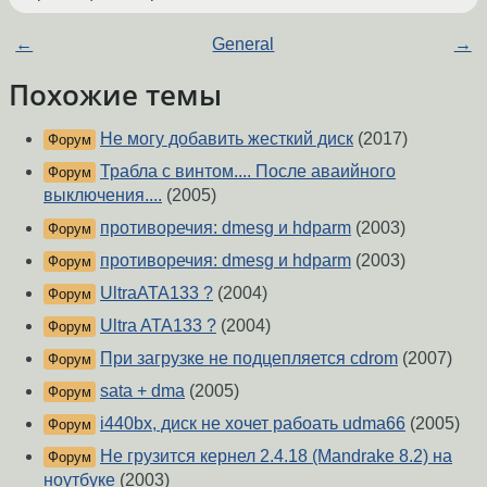
←
General
→
Похожие темы
Не могу добавить жесткий диск
(2017)
Форум
Трабла с винтом.... После аваийного
Форум
выключения....
(2005)
противоречия: dmesg и hdparm
(2003)
Форум
противоречия: dmesg и hdparm
(2003)
Форум
UltraATA133 ?
(2004)
Форум
Ultra ATA133 ?
(2004)
Форум
При загрузке не подцепляется cdrom
(2007)
Форум
sata + dma
(2005)
Форум
i440bx, диск не хочет рабоать udma66
(2005)
Форум
Не грузится кернел 2.4.18 (Mandrake 8.2) на
Форум
ноутбуке
(2003)