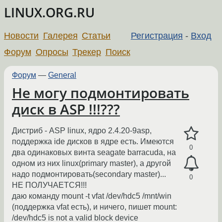
LINUX.ORG.RU
Новости
Галерея
Статьи
Регистрация
-
Вход
Форум
Опросы
Трекер
Поиск
Форум
—
General
Не могу подмонтировать
диск в ASP !!!???
Дистриб - ASP linux, ядро 2.4.20-9asp,
поддержка ide дисков в ядре есть. Имеются
0
два одинаковых винта seagate barracuda, на
одном из них linux(primary master), а другой
надо подмонтировать(secondary master)...
0
НЕ ПОЛУЧАЕТСЯ!!!
даю команду mount -t vfat /dev/hdc5 /mnt/win
(поддержка vfat есть), и ничего, пишет mount:
/dev/hdc5 is not a valid block device