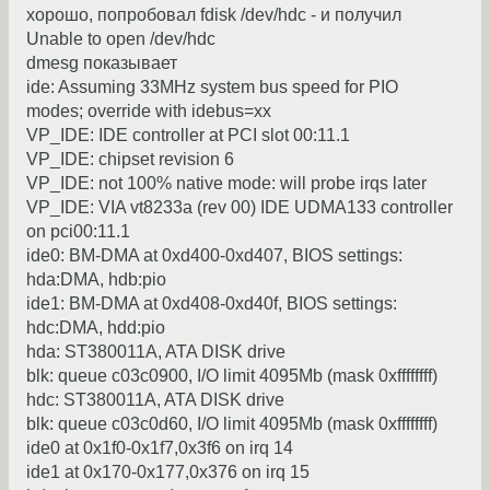
хорошо, попробовал fdisk /dev/hdc - и получил
Unable to open /dev/hdc
dmesg показывает
ide: Assuming 33MHz system bus speed for PIO
modes; override with idebus=xx
VP_IDE: IDE controller at PCI slot 00:11.1
VP_IDE: chipset revision 6
VP_IDE: not 100% native mode: will probe irqs later
VP_IDE: VIA vt8233a (rev 00) IDE UDMA133 controller
on pci00:11.1
ide0: BM-DMA at 0xd400-0xd407, BIOS settings:
hda:DMA, hdb:pio
ide1: BM-DMA at 0xd408-0xd40f, BIOS settings:
hdc:DMA, hdd:pio
hda: ST380011A, ATA DISK drive
blk: queue c03c0900, I/O limit 4095Mb (mask 0xffffffff)
hdc: ST380011A, ATA DISK drive
blk: queue c03c0d60, I/O limit 4095Mb (mask 0xffffffff)
ide0 at 0x1f0-0x1f7,0x3f6 on irq 14
ide1 at 0x170-0x177,0x376 on irq 15