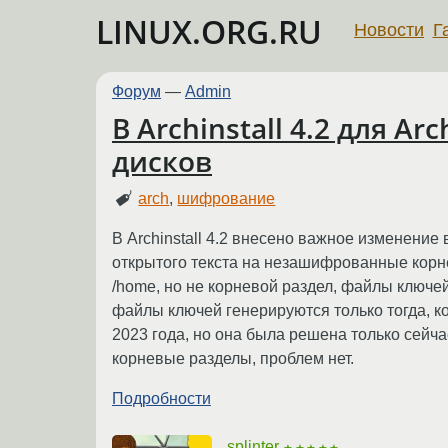
LINUX.ORG.RU
Новости
Г
Форум
—
Admin
В Archinstall 4.2 для A
дисков
arch
,
шифрование
В Archinstall 4.2 внесено важное изменени
открытого текста на незашифрованные корне
/home, но не корневой раздел, файлы ключей
файлы ключей генерируются только тогда, к
2023 года, но она была решена только сейч
корневые разделы, проблем нет.
Подробности
splinter
★★★★★