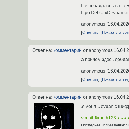
Не попадалось на LoR
Про Debian/Devuan чт
anonymous
(
16.04.202
Ответить
Показать отве
Ответ на:
комментарий
от anonymous
16.04.
а причем здесь дебиа
anonymous
(
16.04.202
Ответить
Показать ответ
Ответ на:
комментарий
от anonymous
16.04.
У меня Devuan с шиф
vbcnthfkmnth123
★★★
Последнее исправление: v