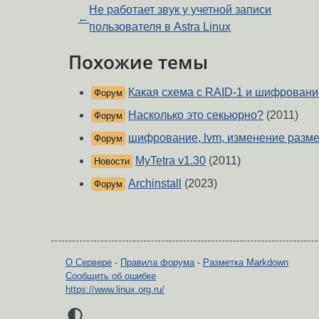
Не работает звук у учетной записи
←
пользователя в Astra Linux
Похожие темы
Какая схема с RAID-1 и шифрован
Форум
Насколько это секьюрно?
(2011)
Форум
шифрование, lvm, изменение размер
Форум
MyTetra v1.30
(2011)
Новости
Archinstall
(2023)
Форум
О Сервере
-
Правила форума
-
Разметка Markdown
Сообщить об ошибке
https://www.linux.org.ru/