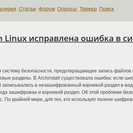
алерея
Статьи
Форум
Опросы
Трекер
Поиск
rch Linux исправлена ​​ошибка в
е в систему безопасности, предотвращающее запись файло
вые разделы. В Archinstall существовала ошибка: если ши
 записывались в незашифрованный корневой раздел в виде о
огда зашифрован и корневой раздел. Об этой проблеме бе
ас. По крайней мере, для тех, кто использует полное шифр