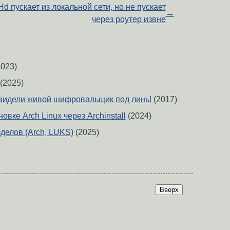
d пускает из локальной сети, но не пускает
→
через роутер извне
023)
(2025)
видели живой шифровальщик под линь!
(2017)
овке Arch Linux через Archinstall
(2024)
елов (Arch, LUKS)
(2025)
Вверх