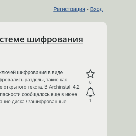
Регистрация
-
Вход
 системе шифрования
в ключей шифрования в виде
фровались разделы, такие как
0
ткрытого текста. В Archinstall 4.2
зопасности сообщалось еще в июне
1
ование диска / зашифрованные