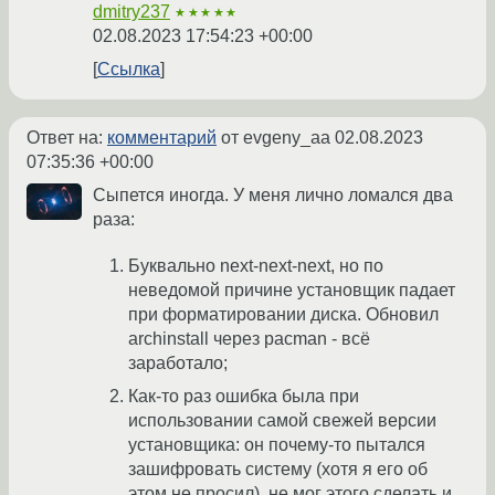
dmitry237
★★★★★
02.08.2023 17:54:23 +00:00
Ссылка
Ответ на:
комментарий
от evgeny_aa
02.08.2023
07:35:36 +00:00
Сыпется иногда. У меня лично ломался два
раза:
Буквально next-next-next, но по
неведомой причине установщик падает
при форматировании диска. Обновил
archinstall через pacman - всё
заработало;
Как-то раз ошибка была при
использовании самой свежей версии
установщика: он почему-то пытался
зашифровать систему (хотя я его об
этом не просил), не мог этого сделать и