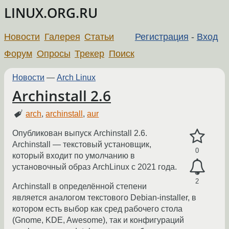
LINUX.ORG.RU
Новости
Галерея
Статьи
Регистрация
-
Вход
Форум
Опросы
Трекер
Поиск
Новости
—
Arch Linux
Archinstall 2.6
arch
,
archinstall
,
aur
Опубликован выпуск Archinstall 2.6.
Archinstall — текстовый установщик,
0
который входит по умолчанию в
установочный образ ArchLinux с 2021 года.
2
Archinstall в определённой степени
является аналогом текстового Debian-installer, в
котором есть выбор как сред рабочего стола
(Gnome, KDE, Awesome), так и конфигураций