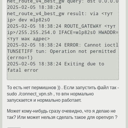
net_route_v4_best_gw query: dst 0.0.0.0

2025-02-05 18:38:24 
net_route_v4_best_gw result: via <тут 
ip> dev wlp82s0

2025-02-05 18:38:24 ROUTE_GATEWAY <тут 
ip>/255.255.254.0 IFACE=wlp82s0 HWADDR=
<тут мак адрес>

2025-02-05 18:38:24 ERROR: Cannot ioctl 
TUNSETIFF tun: Operation not permitted 
(errno=1)

2025-02-05 18:38:24 Exiting due to 
fatal error

То есть нет пермишнов )) . Если запустить файл так -
sudo ./connect_vpn.sh , то впн нормально
запускается и нормально работает.
Может кому-нибудь сразу очевидно, что я делаю не
так? Или может нельзя сделать такое для openvpn ?