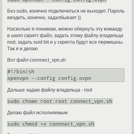
Без sudo, конечно подключиться не выходит. Пароль
вводить, конечно, задалбывает ))
Насколько я понимаю, можно обернуть эту команду
в шелл скрипт файл, задать этому файлу владельца
root, задать suid bit и у скрипта будут все пермишны.
Так я и делаю
Вот файл connnect_vpn.sh
#!/bin/sh

Дальше задаю файлу владельца - root
sudo chown root:root connect_vpn.sh
Делаю файл исполняемым
sudo chmod +x connnect_vpn.sh