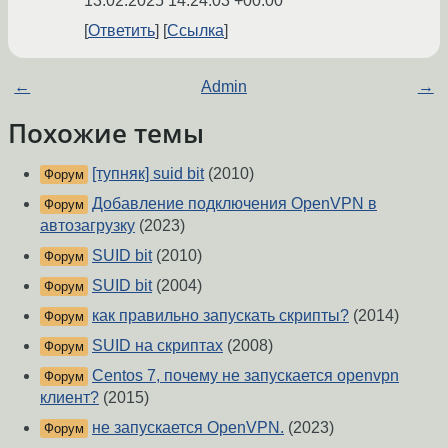
13.02.2025 14:24:03 +00:00
Ответить
Ссылка
←
Admin
→
Похожие темы
[тупняк] suid bit
(2010)
Форум
Добавление подключения OpenVPN в
Форум
автозагрузку
(2023)
SUID bit
(2010)
Форум
SUID bit
(2004)
Форум
как правильно запускать скрипты?
(2014)
Форум
SUID на скриптах
(2008)
Форум
Centos 7, почему не запускается openvpn
Форум
клиент?
(2015)
не запускается OpenVPN.
(2023)
Форум