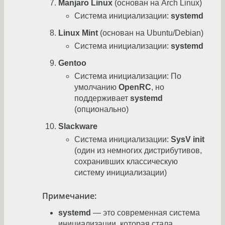
Manjaro Linux
(основан на Arch Linux)
Система инициализации:
systemd
Linux Mint
(основан на Ubuntu/Debian)
Система инициализации:
systemd
Gentoo
Система инициализации: По
умолчанию
OpenRC
, но
поддерживает
systemd
(опционально)
Slackware
Система инициализации:
SysV init
(один из немногих дистрибутивов,
сохранивших классическую
систему инициализации)
Примечание:
systemd
— это современная система
инициализации, которая стала