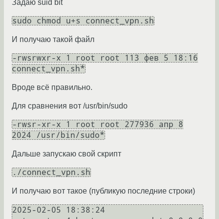
Задаю suid bit
sudo chmod u+s connect_vpn.sh
И получаю такой файл
-rwsrwxr-x 1 root root 113 фев 5 18:16
connect_vpn.sh*
Вроде всё правильно.
Для сравнения вот /usr/bin/sudo
-rwsr-xr-x 1 root root 277936 апр 8
2024 /usr/bin/sudo*
Дальше запускаю свой скрипт
./connect_vpn.sh
И получаю вот такое (публикую последние строки)
2025-02-05 18:38:24 