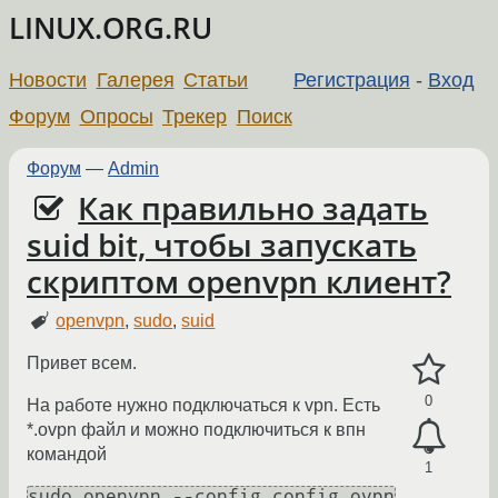
LINUX.ORG.RU
Новости
Галерея
Статьи
Регистрация
-
Вход
Форум
Опросы
Трекер
Поиск
Форум
—
Admin
Как правильно задать
suid bit, чтобы запускать
скриптом openvpn клиент?
openvpn
,
sudo
,
suid
Привет всем.
0
На работе нужно подключаться к vpn. Есть
*.ovpn файл и можно подключиться к впн
командой
1
sudo openvpn --config config.ovpn