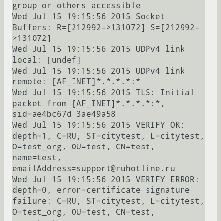
group or others accessible

Wed Jul 15 19:15:56 2015 Socket 
Buffers: R=[212992->131072] S=[212992-
>131072]

Wed Jul 15 19:15:56 2015 UDPv4 link 
local: [undef]

Wed Jul 15 19:15:56 2015 UDPv4 link 
remote: [AF_INET]*.*.*.*:*

Wed Jul 15 19:15:56 2015 TLS: Initial 
packet from [AF_INET]*.*.*.*:*, 
sid=ae4bc67d 3ae49a58

Wed Jul 15 19:15:56 2015 VERIFY OK: 
depth=1, C=RU, ST=citytest, L=citytest, 
O=test_org, OU=test, CN=test, 
name=test, 
emailAddress=support@ruhotline.ru

Wed Jul 15 19:15:56 2015 VERIFY ERROR: 
depth=0, error=certificate signature 
failure: C=RU, ST=citytest, L=citytest, 
O=test_org, OU=test, CN=test, 