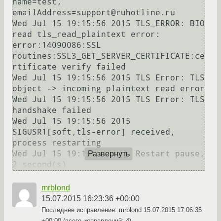
name=test, 
emailAddress=support@ruhotline.ru

Wed Jul 15 19:15:56 2015 TLS_ERROR: BIO 
read tls_read_plaintext error: 
error:14090086:SSL 
routines:SSL3_GET_SERVER_CERTIFICATE:ce
rtificate verify failed

Wed Jul 15 19:15:56 2015 TLS Error: TLS 
object -> incoming plaintext read error

Wed Jul 15 19:15:56 2015 TLS Error: TLS 
handshake failed

Wed Jul 15 19:15:56 2015 
SIGUSR1[soft,tls-error] received, 
process restarting

Wed Jul 15 19:15:56 2015 Restart pause, 
Развернуть
2 second(s)
mrblond
15.07.2015 16:23:36 +00:00
Последнее исправление: mrblond
15.07.2015 17:06:35
+00:00
(всего исправлений: 4)