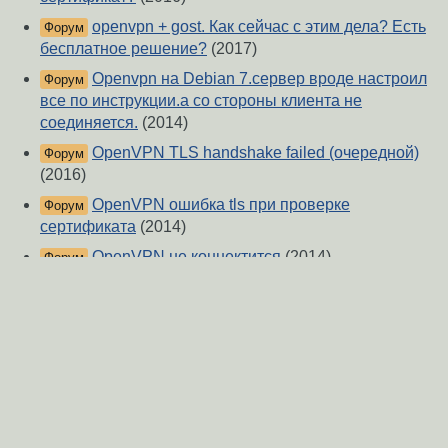
openvpn + gost. Как сейчас с этим дела? Есть
Форум
бесплатное решение?
(2017)
Openvpn на Debian 7.сервер вроде настроил
Форум
все по инструкции.а со стороны клиента не
соединяется.
(2014)
OpenVPN TLS handshake failed (очередной)
Форум
(2016)
OpenVPN ошибка tls при проверке
Форум
сертификата
(2014)
OpenVPN не коннектится
(2014)
Форум
Блокировка OpenVPN
(2016)
Форум
Помогите с настройкой OpenVPN
(2016)
Форум
openvpn client слушает порт. Это нормально?
Форум
(2015)
OpenVpn Клиент под Windows не соединяет с
Форум
сервером.
(2022)