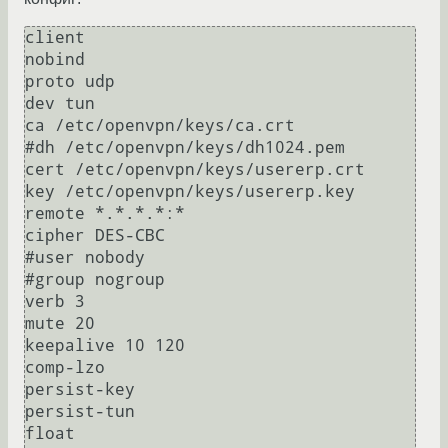
client

nobind

proto udp

dev tun

ca /etc/openvpn/keys/ca.crt

#dh /etc/openvpn/keys/dh1024.pem

cert /etc/openvpn/keys/usererp.crt

key /etc/openvpn/keys/usererp.key

remote *.*.*.*:*

cipher DES-CBC

#user nobody

#group nogroup

verb 3

mute 20

keepalive 10 120

comp-lzo

persist-key

persist-tun

float
