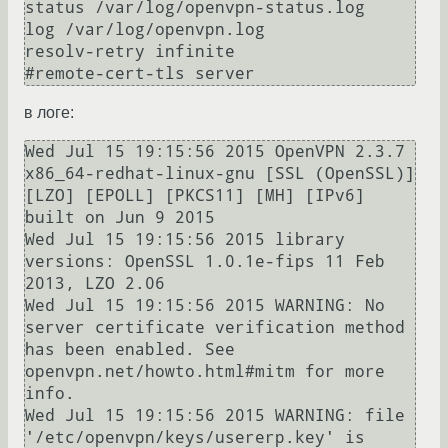
status /var/log/openvpn-status.log

log /var/log/openvpn.log

resolv-retry infinite

#remote-cert-tls server
в логе:
Wed Jul 15 19:15:56 2015 OpenVPN 2.3.7 
x86_64-redhat-linux-gnu [SSL (OpenSSL)] 
[LZO] [EPOLL] [PKCS11] [MH] [IPv6] 
built on Jun 9 2015

Wed Jul 15 19:15:56 2015 library 
versions: OpenSSL 1.0.1e-fips 11 Feb 
2013, LZO 2.06

Wed Jul 15 19:15:56 2015 WARNING: No 
server certificate verification method 
has been enabled. See 
openvpn.net/howto.html#mitm for more 
info.

Wed Jul 15 19:15:56 2015 WARNING: file 
'/etc/openvpn/keys/usererp.key' is 