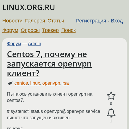
LINUX.ORG.RU
Новости
Галерея
Статьи
Регистрация
-
Вход
Форум
Опросы
Трекер
Поиск
Форум
—
Admin
Centos 7, почему не
запускается openvpn
клиент?
centos
,
linux
,
openvpn
,
rsa
Пытаюсь установить клиент openvpn на
centos7.
0
# systemctl status openvpn@openvpn.service
пишет что запущен и активен.
1
конфиг: