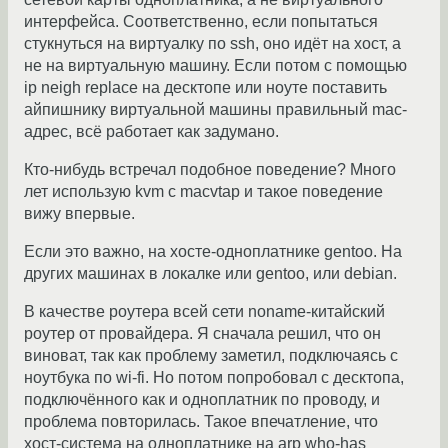
интерфейса. Соответственно, если попытаться
стукнуться на виртуалку по ssh, оно идёт на хост, а
не на виртуальную машину. Если потом с помощью
ip neigh replace на десктопе или ноуте поставить
айпишнику виртуальной машины правильный mac-
адрес, всё работает как задумано.
Кто-нибудь встречал подобное поведение? Много
лет использую kvm с macvtap и такое поведение
вижу впервые.
Если это важно, на хосте-одноплатнике gentoo. На
других машинах в локалке или gentoo, или debian.
В качестве роутера всей сети noname-китайский
роутер от провайдера. Я сначала решил, что он
виноват, так как проблему заметил, подключаясь с
ноутбука по wi-fi. Но потом попробовал с десктопа,
подключённого как и одноплатник по проводу, и
проблема повторилась. Такое впечатление, что
хост-система на одноплатнике на arp who-has