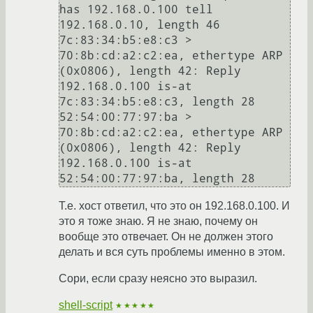
has 192.168.0.100 tell 
192.168.0.10, length 46

7c:83:34:b5:e8:c3 > 
70:8b:cd:a2:c2:ea, ethertype ARP 
(0x0806), length 42: Reply 
192.168.0.100 is-at 
7c:83:34:b5:e8:c3, length 28

52:54:00:77:97:ba > 
70:8b:cd:a2:c2:ea, ethertype ARP 
(0x0806), length 42: Reply 
192.168.0.100 is-at 
Т.е. хост ответил, что это он 192.168.0.100. И
это я тоже знаю. Я не знаю, почему он
вообще это отвечает. Он не должен этого
делать и вся суть проблемы именно в этом.
Сори, если сразу неясно это выразил.
shell-script
★★★★★