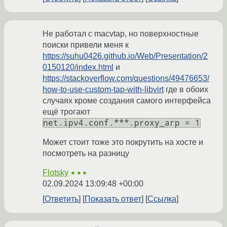
Не работал с macvtap, но поверхностные
поиски привели меня к
https://suhu0426.github.io/Web/Presentation/2
0150120/index.html
и
https://stackoverflow.com/questions/49476653/
how-to-use-custom-tap-with-libvirt
где в обоих
случаях кроме создания самого интерфейса
ещё трогают
net.ipv4.conf.***.proxy_arp = 1
Может стоит тоже это покрутить на хосте и
посмотреть на разницу
Flotsky
★★★
02.09.2024 13:09:48 +00:00
Ответить
Показать ответ
Ссылка