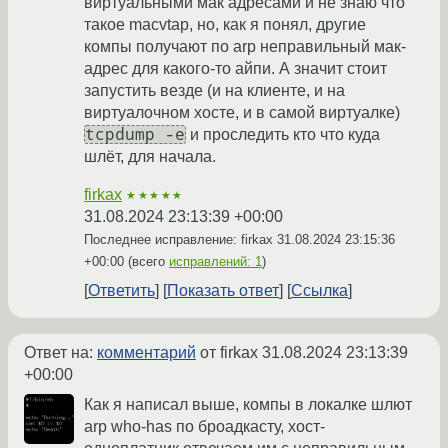
виртуальными мак адресами и не знаю что
такое maсvtap, но, как я понял, другие
компы получают по arp неправильный мак-
адрес для какого-то айпи. А значит стоит
запустить везде (и на клиенте, и на
виртуалочном хосте, и в самой виртуалке)
tcpdump -e
и проследить кто что куда
шлёт, для начала.
firkax
★★★★★
31.08.2024 23:13:39 +00:00
Последнее исправление: firkax
31.08.2024 23:15:36
+00:00
(всего
исправлений: 1
)
Ответить
Показать ответ
Ссылка
Ответ на:
комментарий
от firkax
31.08.2024 23:13:39
+00:00
Как я написал выше, компы в локалке шлют
arp who-has по броадкасту, хост-