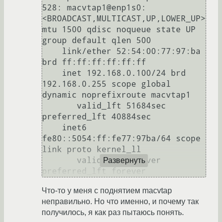
528: macvtap1@enp1s0: 
<BROADCAST,MULTICAST,UP,LOWER_UP> 
mtu 1500 qdisc noqueue state UP 
group default qlen 500

    link/ether 52:54:00:77:97:ba 
brd ff:ff:ff:ff:ff:ff

    inet 192.168.0.100/24 brd 
192.168.0.255 scope global 
dynamic noprefixroute macvtap1

       valid_lft 51684sec 
preferred_lft 40884sec

    inet6 
fe80::5054:ff:fe77:97ba/64 scope 
link proto kernel_ll 

       valid_lft forever 
Развернуть
Что-то у меня с поднятием macvtap
неправильно. Но что именно, и почему так
получилось, я как раз пытаюсь понять.