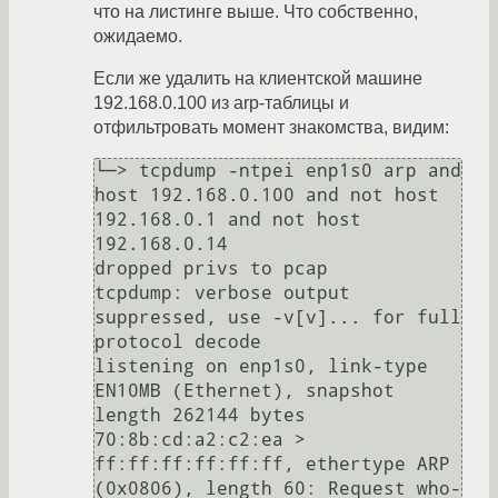
что на листинге выше. Что собственно,
ожидаемо.
Если же удалить на клиентской машине
192.168.0.100 из arp-таблицы и
отфильтровать момент знакомства, видим:
└─> tcpdump -ntpei enp1s0 arp and 
host 192.168.0.100 and not host 
192.168.0.1 and not host 
192.168.0.14

dropped privs to pcap

tcpdump: verbose output 
suppressed, use -v[v]... for full 
protocol decode

listening on enp1s0, link-type 
EN10MB (Ethernet), snapshot 
length 262144 bytes

70:8b:cd:a2:c2:ea > 
ff:ff:ff:ff:ff:ff, ethertype ARP 
(0x0806), length 60: Request who-