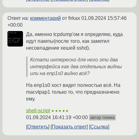
Ответ на:
комментарий
от firkax
01.09.2024 15:57:46
+00:00
Да, именно tcpdump'ом я определяю, куда
идут пакеты(после того, как заметил
несовпадение хешей sshd).
Кстати интересно для него эти два
интерфейса как два отдельных видны
или на enp1s0 видно всё?
На enp1s0 хост видит полностью всё. На
macvtpap1 только то, что предназначено
ему.
shell-script
★★★★★
01.09.2024 16:41:19 +00:00
автор топика
Ответить
Показать ответ
Ссылка