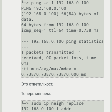
└─> ping -c 1 192.168.0.100

PING 192.168.0.100 
(192.168.0.100) 56(84) bytes of 
data.

64 bytes from 192.168.0.100: 
icmp_seq=1 ttl=64 time=0.738 ms

--- 192.168.0.100 ping statistics 
---

1 packets transmitted, 1 
received, 0% packet loss, time 
0ms

rtt min/avg/max/mdev = 
0.738/0.738/0.738/0.000 ms
Это ответил хост.
Теперь меняем.
└─> sudo ip neigh replace 
192.168.0.100 lladdr 