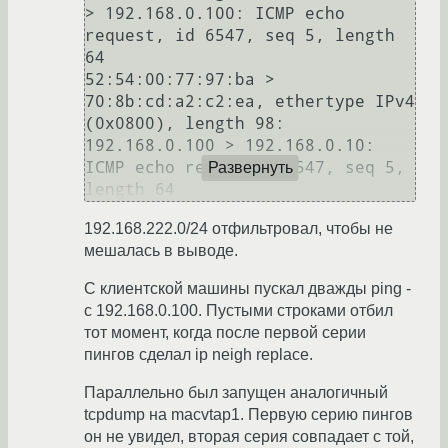
> 192.168.0.100: ICMP echo 
request, id 6547, seq 5, length 
64

52:54:00:77:97:ba > 
70:8b:cd:a2:c2:ea, ethertype IPv4 
(0x0800), length 98: 
192.168.0.100 > 192.168.0.10: 
ICMP echo reply, id 6547, seq 5, 
Развернуть
192.168.222.0/24 отфильтровал, чтобы не
мешалась в выводе.
С клиентской машины пускал дважды ping -
c 192.168.0.100. Пустыми строками отбил
тот момент, когда после первой серии
пингов сделал ip neigh replace.
Параллельно был запущен аналогичный
tcpdump на macvtap1. Первую серию пингов
он не увидел, вторая серия совпадает с той,