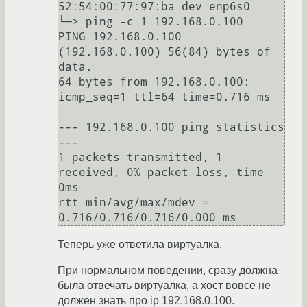
52:54:00:77:97:ba dev enp6s0

└─> ping -c 1 192.168.0.100

PING 192.168.0.100 
(192.168.0.100) 56(84) bytes of 
data.

64 bytes from 192.168.0.100: 
icmp_seq=1 ttl=64 time=0.716 ms

--- 192.168.0.100 ping statistics 
---

1 packets transmitted, 1 
received, 0% packet loss, time 
0ms

rtt min/avg/max/mdev = 
Теперь уже ответила виртуалка.
При нормальном поведении, сразу должна
была отвечать виртуалка, а хост вовсе не
должен знать про ip 192.168.0.100.