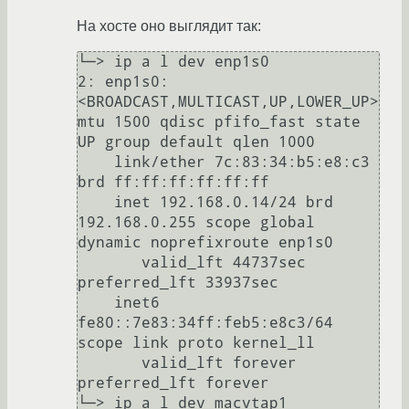
На хосте оно выглядит так:
└─> ip a l dev enp1s0

2: enp1s0: 
<BROADCAST,MULTICAST,UP,LOWER_UP> 
mtu 1500 qdisc pfifo_fast state 
UP group default qlen 1000

    link/ether 7c:83:34:b5:e8:c3 
brd ff:ff:ff:ff:ff:ff

    inet 192.168.0.14/24 brd 
192.168.0.255 scope global 
dynamic noprefixroute enp1s0

       valid_lft 44737sec 
preferred_lft 33937sec

    inet6 
fe80::7e83:34ff:feb5:e8c3/64 
scope link proto kernel_ll 

       valid_lft forever 
preferred_lft forever

└─> ip a l dev macvtap1
