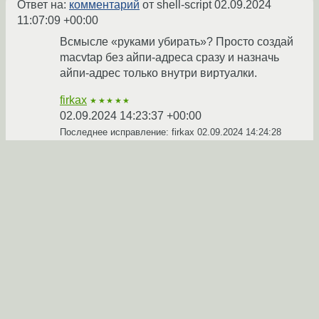
Ответ на:
комментарий
от shell-script
02.09.2024
11:07:09 +00:00
Всмысле «руками убирать»? Просто создай
macvtap без айпи-адреса сразу и назначь
айпи-адрес только внутри виртуалки.
firkax
★★★★★
02.09.2024 14:23:37 +00:00
Последнее исправление: firkax
02.09.2024 14:24:28
+00:00
(всего
исправлений: 1
)
Ответить
Показать ответ
Ссылка
Ответ на:
комментарий
от firkax
02.09.2024 14:23:37
+00:00
Я не создаю macvtap'ов. Из создаёт
qemu/libvirt при запуске виртуальной
машины. Сколько будет машин, столько
будет и macvtap'ов.