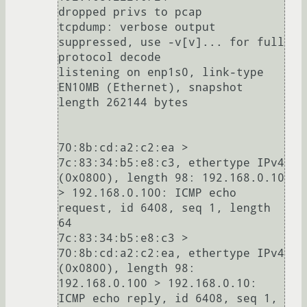
dropped privs to pcap

tcpdump: verbose output 
suppressed, use -v[v]... for full 
protocol decode

listening on enp1s0, link-type 
EN10MB (Ethernet), snapshot 
length 262144 bytes

70:8b:cd:a2:c2:ea > 
7c:83:34:b5:e8:c3, ethertype IPv4 
(0x0800), length 98: 192.168.0.10 
> 192.168.0.100: ICMP echo 
request, id 6408, seq 1, length 
64

7c:83:34:b5:e8:c3 > 
70:8b:cd:a2:c2:ea, ethertype IPv4 
(0x0800), length 98: 
192.168.0.100 > 192.168.0.10: 
ICMP echo reply, id 6408, seq 1, 