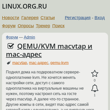
LINUX.ORG.RU
Новости
Галерея
Статьи
Регистрация
-
Вход
Форум
Опросы
Трекер
Поиск
Форум
—
Admin
QEMU/KVM macvtap и
mac-адрес
macvtap
,
mac-адрес
,
qemu-kvm
Поднял дома на подкроватном сервере-
одноплатнике kvm. Не хочется менять
0
настройки сети, доступ с самого
одноплатника на виртуальные машины не
нужен, поэтому настроил сеть на госте
1
через macvtap. А далее что-то странное.
Другие компы в сети, видят mac-адрес самой
сетевой карты одноплатника, а не виртуального