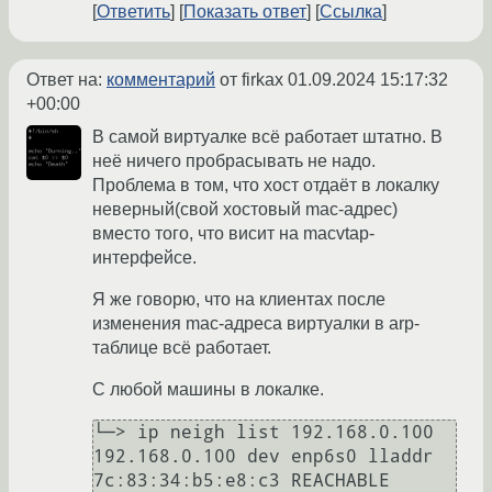
Ответить
Показать ответ
Ссылка
Ответ на:
комментарий
от firkax
01.09.2024 15:17:32
+00:00
В самой виртуалке всё работает штатно. В
неё ничего пробрасывать не надо.
Проблема в том, что хост отдаёт в локалку
неверный(свой хостовый mac-адрес)
вместо того, что висит на macvtap-
интерфейсе.
Я же говорю, что на клиентах после
изменения mac-адреса виртуалки в arp-
таблице всё работает.
С любой машины в локалке.
└─> ip neigh list 192.168.0.100

192.168.0.100 dev enp6s0 lladdr 
7c:83:34:b5:e8:c3 REACHABLE
