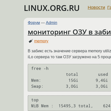
LINUX.ORG.RU
Новости
Г
Форум
—
Admin
мониторинг ОЗУ в заби
memory
В забикс есть значение сервера memory util
iLo сервера то там ОЗУ загружено на 5 проц
free -h

              total        used        free      shared  buff/cache   available

Mem:           15Gi       9,4Gi 
top
