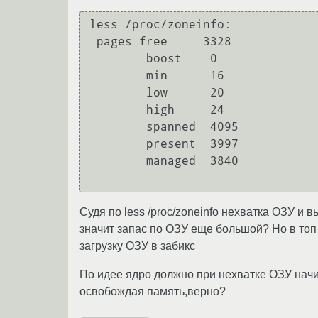
less /proc/zoneinfo:

 pages free     3328

        boost    0

        min      16

        low      20

        high     24

        spanned  4095

        present  3997

        managed  3840

Судя по less /proc/zoneinfo нехватка ОЗУ и 
значит запас по ОЗУ еще большой? Но в то
загрузку ОЗУ в забикс
По идее ядро должно при нехватке ОЗУ нач
освобождая память,верно?