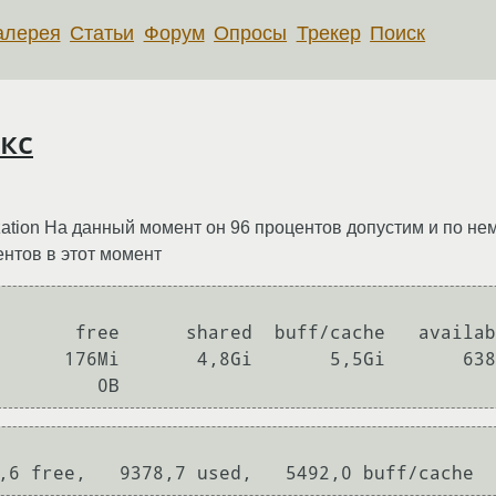
алерея
Статьи
Форум
Опросы
Трекер
Поиск
кс
ization На данный момент он 96 процентов допустим и по не
ентов в этот момент
      176Mi       4,8Gi       5,5Gi       638