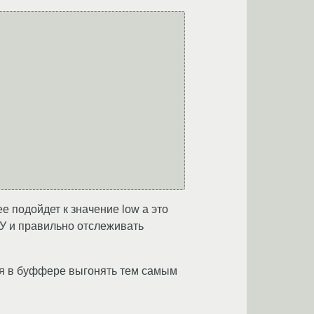
ee подойдет к значение low а это
У и правильно отслеживать
ся в буффере выгонять тем самым