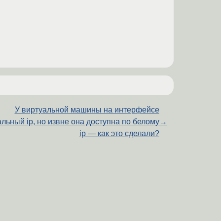
У виртуальной машины на интерфейсе
льный ip, но извне она доступна по белому
→
ip — как это сделали?