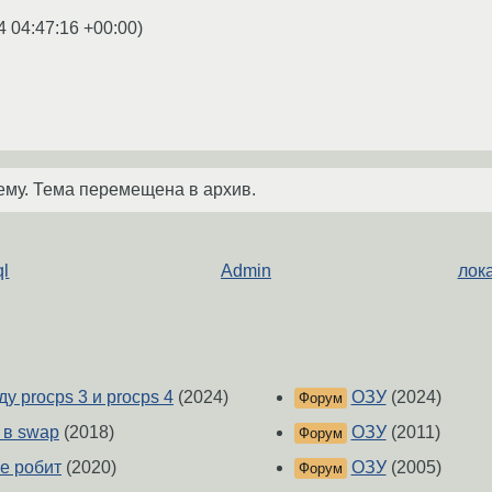
4 04:47:16 +00:00
)
ему. Тема перемещена в архив.
ql
Admin
лока
у procps 3 и procps 4
(2024)
ОЗУ
(2024)
Форум
 в swap
(2018)
ОЗУ
(2011)
Форум
не робит
(2020)
ОЗУ
(2005)
Форум