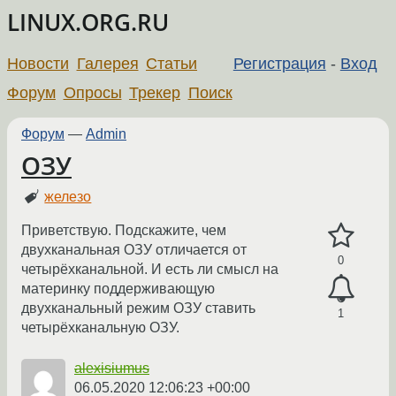
LINUX.ORG.RU
Новости
Галерея
Статьи
Регистрация
-
Вход
Форум
Опросы
Трекер
Поиск
Форум
—
Admin
ОЗУ
железо
Приветствую. Подскажите, чем
двухканальная ОЗУ отличается от
0
четырёхканальной. И есть ли смысл на
материнку поддерживающую
двухканальный режим ОЗУ ставить
1
четырёхканальную ОЗУ.
alexisiumus
06.05.2020 12:06:23 +00:00