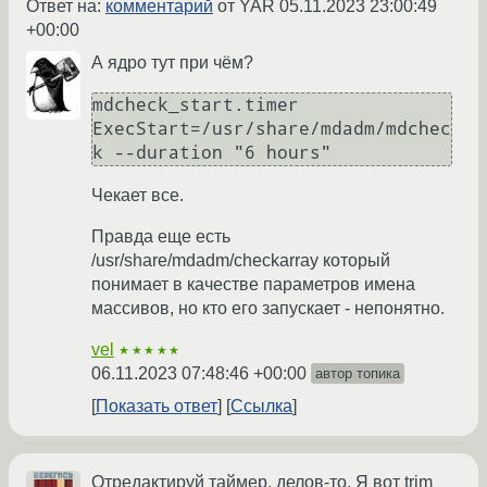
Ответ на:
комментарий
от YAR
05.11.2023 23:00:49
+00:00
А ядро тут при чём?
mdcheck_start.timer

ExecStart=/usr/share/mdadm/mdchec
Чекает все.
Правда еще есть
/usr/share/mdadm/checkarray который
понимает в качестве параметров имена
массивов, но кто его запускает - непонятно.
vel
★★★★★
06.11.2023 07:48:46 +00:00
автор топика
Показать ответ
Ссылка
Отредактируй таймер, делов-то. Я вот trim