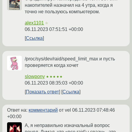
накопителей назначил на 4 утра, когда я
точно не пользуюсь компьютером.
alex1101
☆
06.11.2023 07:51:51 +00:00
Ссылка
/proc/sys/dev/raid/speed_limit_max и пусть
проверяется когда хочет
slowpony
★★★★★
06.11.2023 08:35:03 +00:00
Показать ответ
Ссылка
Ответ на:
комментарий
от vel
06.11.2023 07:48:46
+00:00
А, я неправильно изначальный вопрос
понял. Думал, что «все raid'ы сразу» - это