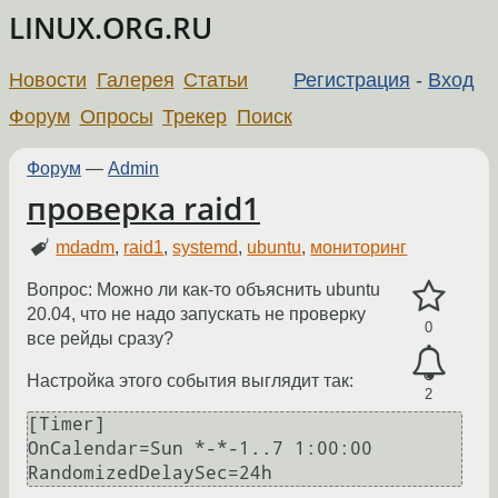
LINUX.ORG.RU
Новости
Галерея
Статьи
Регистрация
-
Вход
Форум
Опросы
Трекер
Поиск
Форум
—
Admin
проверка raid1
mdadm
,
raid1
,
systemd
,
ubuntu
,
мониторинг
Вопрос: Можно ли как-то объяснить ubuntu
20.04, что не надо запускать не проверку
0
все рейды сразу?
Настройка этого события выглядит так:
2
[Timer]

OnCalendar=Sun *-*-1..7 1:00:00
