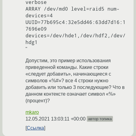
verbose

ARRAY /dev/md0 level=raid5 num-
devices=4 

UUID=77b695c4:32e5dd46:63dd7d16:1
7696e09

devices=/dev/hde1,/dev/hdf2,/dev/
"
Допустим, это пример использования
приведенной команды. Какие строки
«следует добавить», начинающиеся с
символов «%#»? все 4 строки нужно
добавить или только 3 последующие? Что в
данном контексте означает символ «%»
(процент)?
mkaro
12.05.2021 13:03:11 +00:00
автор топика
Ссылка