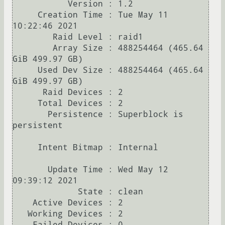
           Version : 1.2

     Creation Time : Tue May 11 
10:22:46 2021

        Raid Level : raid1

        Array Size : 488254464 (465.64 
GiB 499.97 GB)

     Used Dev Size : 488254464 (465.64 
GiB 499.97 GB)

      Raid Devices : 2

     Total Devices : 2

       Persistence : Superblock is 
persistent

     Intent Bitmap : Internal

       Update Time : Wed May 12 
09:39:12 2021

             State : clean 

    Active Devices : 2

   Working Devices : 2

    Failed Devices : 0
