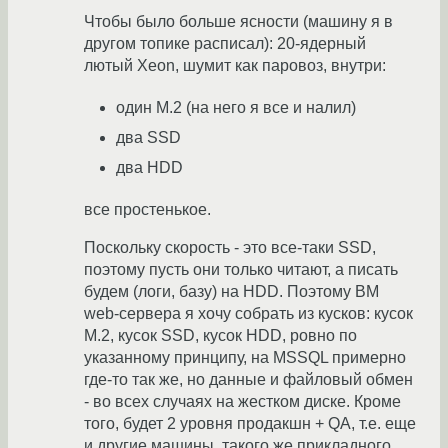
Чтобы было больше ясности (машину я в
другом топике расписал): 20-ядерный
лютый Xeon, шумит как паровоз, внутри:
один M.2 (на него я все и налил)
два SSD
два HDD
все простенькое.
Поскольку скорость - это все-таки SSD,
поэтому пусть они только читают, а писать
будем (логи, базу) на HDD. Поэтому ВМ
web-сервера я хочу собрать из кусков: кусок
M.2, кусок SSD, кусок HDD, ровно по
указанному принципу, на MSSQL примерно
где-то так же, но данные и файловый обмен
- во всех случаях на жестком диске. Кроме
того, будет 2 уровня продакшн + QA, т.е. еще
и другие машины, такого же прикладного