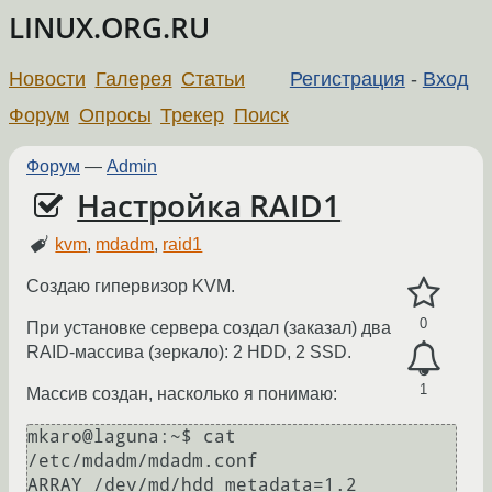
LINUX.ORG.RU
Новости
Галерея
Статьи
Регистрация
-
Вход
Форум
Опросы
Трекер
Поиск
Форум
—
Admin
Настройка RAID1
kvm
,
mdadm
,
raid1
Создаю гипервизор KVM.
0
При установке сервера создал (заказал) два
RAID-массива (зеркало): 2 HDD, 2 SSD.
1
Массив создан, насколько я понимаю:
mkaro@laguna:~$ cat 
/etc/mdadm/mdadm.conf 

ARRAY /dev/md/hdd metadata=1.2 