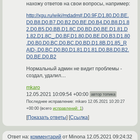
нахожу ответов на свои вопросы, например:
http://xgu.ru/wiki/mdadm#.D0.9F.D1.80.D0.BE.
D0.B8.D0.B7.D0.B2.D0.BE.D0.B4.D0.B8.D1.8
2.D0.B5.D0.BB.D1.8C.D0.BD.D0.BE.D1.81.D
1.82.D1.8C_.D0.BF.D1.80.D0.BE.D0.B3.D1.80
.D0.B0.D0.BC.D0.BC.D0.BD.D1.8B.D1.85_R
AID-.D0.BC.D0.B0.D1.81.D1.81.D0.B8.D0.B2.
D0.BE.D0.B2
Нормальный админ не видит проблемы -
создал, удалил…
mkaro
12.05.2021 10:09:54 +00:00
автор топика
Последнее исправление: mkaro
12.05.2021 10:20:27
+00:00
(всего
исправлений: 1
)
Показать ответы
Ссылка
Ответ на:
комментарий
от Minona
12.05.2021 09:24:32