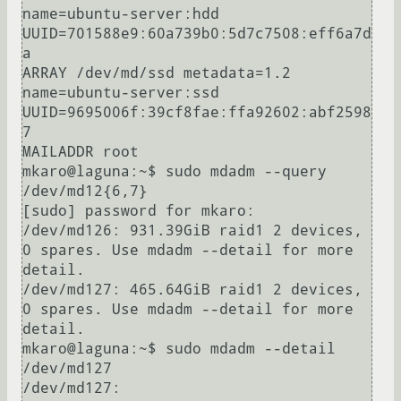
name=ubuntu-server:hdd 
UUID=701588e9:60a739b0:5d7c7508:eff6a7d
a

ARRAY /dev/md/ssd metadata=1.2 
name=ubuntu-server:ssd 
UUID=9695006f:39cf8fae:ffa92602:abf2598
7

MAILADDR root

mkaro@laguna:~$ sudo mdadm --query 
/dev/md12{6,7}

[sudo] password for mkaro: 

/dev/md126: 931.39GiB raid1 2 devices, 
0 spares. Use mdadm --detail for more 
detail.

/dev/md127: 465.64GiB raid1 2 devices, 
0 spares. Use mdadm --detail for more 
detail.

mkaro@laguna:~$ sudo mdadm --detail 
/dev/md127

/dev/md127:
