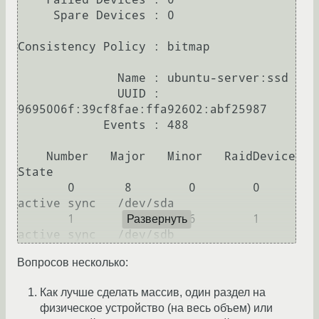
     Spare Devices : 0

Consistency Policy : bitmap

              Name : ubuntu-server:ssd

              UUID : 
9695006f:39cf8fae:ffa92602:abf25987

            Events : 488

    Number   Major   Minor   RaidDevice 
State

       0       8        0        0      
active sync   /dev/sda

       1       8       16        1      
Развернуть
Вопросов несколько:
Как лучше сделать массив, один раздел на
физическое устройство (на весь объем) или