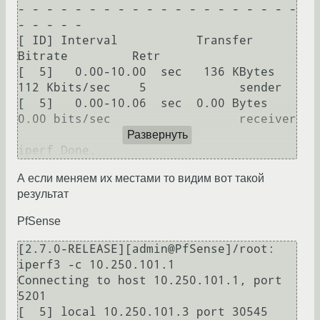
- - - - - - - - - - - - - - - - - - - - 
- - - - -

[ ID] Interval           Transfer     
Bitrate         Retr

[  5]   0.00-10.00  sec   136 KBytes   
112 Kbits/sec    5             sender

[  5]   0.00-10.06  sec  0.00 Bytes  
0.00 bits/sec                  receiver

Развернуть
А если меняем их местами то видим вот такой
результат
PfSense
[2.7.0-RELEASE][admin@PfSense]/root: 
iperf3 -c 10.250.101.1

Connecting to host 10.250.101.1, port 
5201

[  5] local 10.250.101.3 port 30545 