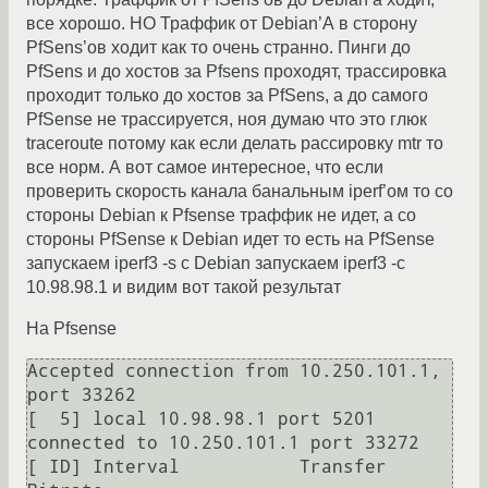
все хорошо. НО Траффик от Debian’А в сторону
PfSens’ов ходит как то очень странно. Пинги до
PfSens и до хостов за Pfsens проходят, трассировка
проходит только до хостов за PfSens, а до самого
PfSense не трассируется, ноя думаю что это глюк
traceroute потому как если делать рассировку mtr то
все норм. А вот самое интересное, что если
проверить скорость канала банальным iperf’ом то со
стороны Debian к Pfsense траффик не идет, а со
стороны PfSense к Debian идет то есть на PfSense
запускаем iperf3 -s c Debian запускаем iperf3 -c
10.98.98.1 и видим вот такой результат
На Pfsense
Accepted connection from 10.250.101.1, 
port 33262

[  5] local 10.98.98.1 port 5201 
connected to 10.250.101.1 port 33272

[ ID] Interval           Transfer     