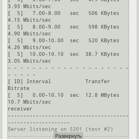
3.93 Mbits/sec

[  5]   7.00-8.00   sec   506 KBytes  
4.15 Mbits/sec

[  5]   8.00-9.00   sec   598 KBytes  
4.90 Mbits/sec

[  5]   9.00-10.00  sec   520 KBytes  
4.26 Mbits/sec

[  5]  10.00-10.10  sec  38.7 KBytes  
3.05 Mbits/sec

- - - - - - - - - - - - - - - - - - - - 
- - - - -

[ ID] Interval           Transfer     
Bitrate

[  5]   0.00-10.10  sec  12.8 MBytes  
10.7 Mbits/sec                  
receiver

---------------------------------------
--------------------

Server listening on 5201 (test #2)

---------------------------------------
Развернуть