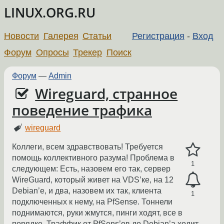
LINUX.ORG.RU
Новости
Галерея
Статьи
Регистрация
-
Вход
Форум
Опросы
Трекер
Поиск
Форум
—
Admin
Wireguard, странное
поведение трафика
wireguard
Коллеги, всем здравствовать! Требуется
помощь коллективного разума! Проблема в
1
следующем: Есть, назовем его так, сервер
WireGuard, который живет на VDS’ке, на 12
Debian’е, и два, назовем их так, клиента
1
подключенных к нему, на PfSense. Тоннели
поднимаются, руки жмутся, пинги ходят, все в
порядке. Траффик от PfSens’ов до Debian’а ходит,