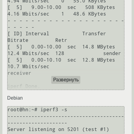
4.94 Mbits/sec    0   55.0 KBytes

[  5]   9.00-10.00  sec   508 KBytes  
4.16 Mbits/sec    1   48.6 KBytes

- - - - - - - - - - - - - - - - - - - - 
- - - - -

[ ID] Interval           Transfer     
Bitrate         Retr

[  5]   0.00-10.00  sec  14.8 MBytes  
12.4 Mbits/sec  128             sender

[  5]   0.00-10.10  sec  12.8 MBytes  
10.7 Mbits/sec                  
receiver

Развернуть
Debian
root@hn:~# iperf3 -s

---------------------------------------
--------------------

Server listening on 5201 (test #1)
