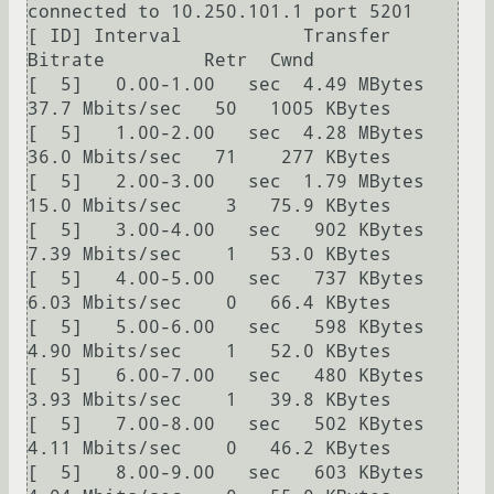
connected to 10.250.101.1 port 5201

[ ID] Interval           Transfer     
Bitrate         Retr  Cwnd

[  5]   0.00-1.00   sec  4.49 MBytes  
37.7 Mbits/sec   50   1005 KBytes

[  5]   1.00-2.00   sec  4.28 MBytes  
36.0 Mbits/sec   71    277 KBytes

[  5]   2.00-3.00   sec  1.79 MBytes  
15.0 Mbits/sec    3   75.9 KBytes

[  5]   3.00-4.00   sec   902 KBytes  
7.39 Mbits/sec    1   53.0 KBytes

[  5]   4.00-5.00   sec   737 KBytes  
6.03 Mbits/sec    0   66.4 KBytes

[  5]   5.00-6.00   sec   598 KBytes  
4.90 Mbits/sec    1   52.0 KBytes

[  5]   6.00-7.00   sec   480 KBytes  
3.93 Mbits/sec    1   39.8 KBytes

[  5]   7.00-8.00   sec   502 KBytes  
4.11 Mbits/sec    0   46.2 KBytes

[  5]   8.00-9.00   sec   603 KBytes  