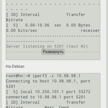
- - - - - - - - - - - - - - - - - - - - 
- - - - -

[ ID] Interval           Transfer     
Bitrate

[  5]   0.00-10.06  sec  0.00 Bytes  
0.00 bits/sec                  receiver

---------------------------------------
--------------------

Server listening on 5201 (test #2)

---------------------------------------
Развернуть
На Debian
root@hn:~# iperf3 -c 10.98.98.1

Connecting to host 10.98.98.1, port 
5201

[  5] local 10.250.101.1 port 33272 
connected to 10.98.98.1 port 5201

[ ID] Interval           Transfer     
Bitrate         Retr  Cwnd
