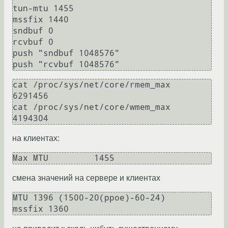
tun-mtu 1455

mssfix 1440

sndbuf 0

rcvbuf 0

push "sndbuf 1048576"

cat /proc/sys/net/core/rmem_max

6291456

cat /proc/sys/net/core/wmem_max 

на клиентах:
смена значений на сервере и клиентах
MTU 1396 (1500-20(ppoe)-60-24)
