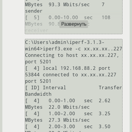
MBytes  93.3 Mbits/sec    7             
sender

[  5]   0.00-10.00  sec   108 
MBytes  90.8 Mbits/sec                  
Развернуть
C:\Users\admin\iperf-3.1.3-
win64>iperf3.exe -c xx.xx.xx..227

Connecting to host xx.xx.xx.227, 
port 5201

[  4] local 192.168.88.2 port 
53844 connected to xx.xx.xx.227 
port 5201

[ ID] Interval           Transfer     
Bandwidth

[  4]   0.00-1.00   sec  2.62 
MBytes  22.0 Mbits/sec

[  4]   1.00-2.00   sec  3.25 
MBytes  27.3 Mbits/sec

[  4]   2.00-3.00   sec  3.50 