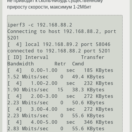
не приводит к сколь-нибудь существенному
приросту скорости, максимум 1-2Мбит
iperf3 -c 192.168.88.2  

Connecting to host 192.168.88.2, port 
5201

[  4] local 192.168.89.2 port 58046 
connected to 192.168.88.2 port 5201

[ ID] Interval           Transfer     
Bandwidth       Retr  Cwnd

[  4]   0.00-1.00   sec   185 KBytes  
1.52 Mbits/sec    0   49.4 KBytes       

[  4]   1.00-2.00   sec   232 KBytes  
1.90 Mbits/sec   15   38.3 KBytes       

[  4]   2.00-3.00   sec   272 KBytes  
2.23 Mbits/sec    0   50.6 KBytes       

[  4]   3.00-4.00   sec   272 KBytes  
2.23 Mbits/sec    0   55.6 KBytes       

[  4]   4.00-5.00   sec   346 KBytes  
2.83 Mbits/sec    0   55.6 KBytes       
