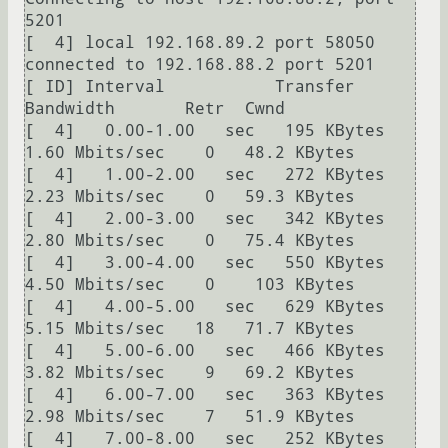
5201

[  4] local 192.168.89.2 port 58050 
connected to 192.168.88.2 port 5201

[ ID] Interval           Transfer     
Bandwidth       Retr  Cwnd

[  4]   0.00-1.00   sec   195 KBytes  
1.60 Mbits/sec    0   48.2 KBytes       

[  4]   1.00-2.00   sec   272 KBytes  
2.23 Mbits/sec    0   59.3 KBytes       

[  4]   2.00-3.00   sec   342 KBytes  
2.80 Mbits/sec    0   75.4 KBytes       

[  4]   3.00-4.00   sec   550 KBytes  
4.50 Mbits/sec    0    103 KBytes       

[  4]   4.00-5.00   sec   629 KBytes  
5.15 Mbits/sec   18   71.7 KBytes       

[  4]   5.00-6.00   sec   466 KBytes  
3.82 Mbits/sec    9   69.2 KBytes       

[  4]   6.00-7.00   sec   363 KBytes  
2.98 Mbits/sec    7   51.9 KBytes       

[  4]   7.00-8.00   sec   252 KBytes  