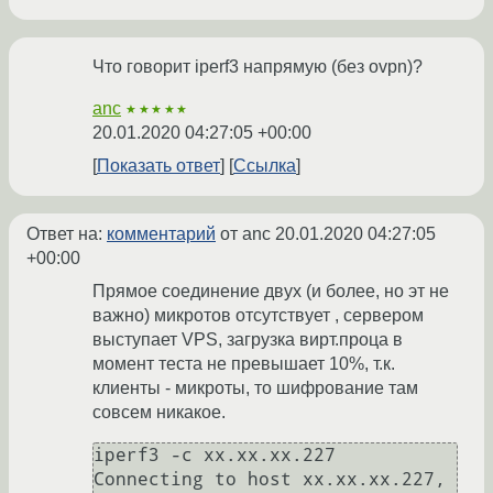
Что говорит iperf3 напрямую (без ovpn)?
anc
★★★★★
20.01.2020 04:27:05 +00:00
Показать ответ
Ссылка
Ответ на:
комментарий
от anc
20.01.2020 04:27:05
+00:00
Прямое соединение двух (и более, но эт не
важно) микротов отсутствует , сервером
выступает VPS, загрузка вирт.проца в
момент теста не превышает 10%, т.к.
клиенты - микроты, то шифрование там
совсем никакое.
iperf3 -c xx.xx.xx.227

Connecting to host xx.xx.xx.227, 