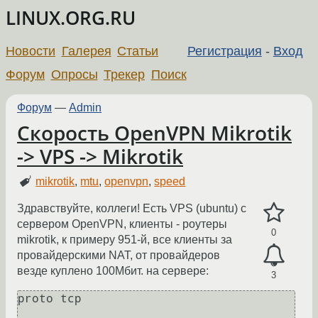
LINUX.ORG.RU
Новости
Галерея
Статьи
Регистрация
-
Вход
Форум
Опросы
Трекер
Поиск
Форум
—
Admin
Скорость OpenVPN Mikrotik
-> VPS -> Mikrotik
mikrotik
,
mtu
,
openvpn
,
speed
Здравствуйте, коллеги! Есть VPS (ubuntu) с
сервером OpenVPN, клиенты - роутеры
0
mikrotik, к примеру 951-й, все клиенты за
провайдерскими NAT, от провайдеров
везде куплено 100Мбит. на сервере:
3
proto tcp
