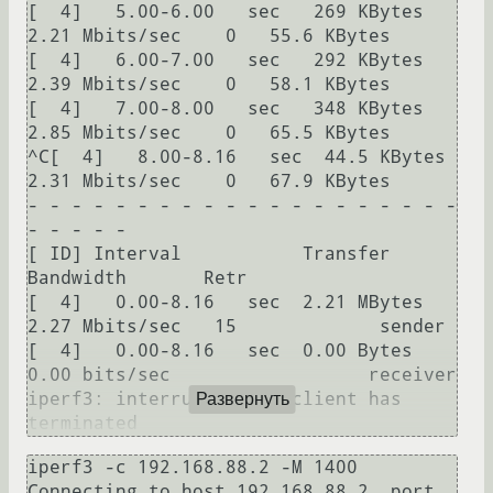
[  4]   5.00-6.00   sec   269 KBytes  
2.21 Mbits/sec    0   55.6 KBytes       

[  4]   6.00-7.00   sec   292 KBytes  
2.39 Mbits/sec    0   58.1 KBytes       

[  4]   7.00-8.00   sec   348 KBytes  
2.85 Mbits/sec    0   65.5 KBytes       

^C[  4]   8.00-8.16   sec  44.5 KBytes  
2.31 Mbits/sec    0   67.9 KBytes       

- - - - - - - - - - - - - - - - - - - - 
- - - - -

[ ID] Interval           Transfer     
Bandwidth       Retr

[  4]   0.00-8.16   sec  2.21 MBytes  
2.27 Mbits/sec   15             sender

[  4]   0.00-8.16   sec  0.00 Bytes  
0.00 bits/sec                  receiver

iperf3: interrupt - the client has 
Развернуть
iperf3 -c 192.168.88.2 -M 1400

Connecting to host 192.168.88.2, port 