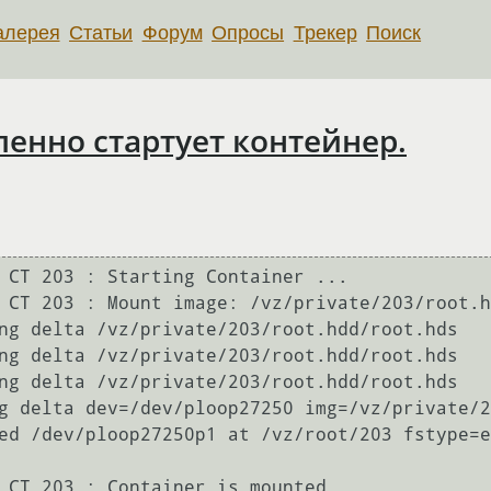
алерея
Статьи
Форум
Опросы
Трекер
Поиск
дленно стартует контейнер.
 CT 203 : Starting Container ...

 CT 203 : Mount image: /vz/private/203/root.h
ng delta /vz/private/203/root.hdd/root.hds

ng delta /vz/private/203/root.hdd/root.hds

ng delta /vz/private/203/root.hdd/root.hds

g delta dev=/dev/ploop27250 img=/vz/private/2
ed /dev/ploop27250p1 at /vz/root/203 fstype=e
 CT 203 : Container is mounted
