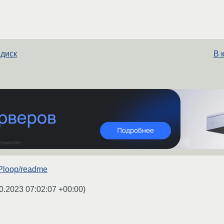
 диск
В 
g/Ploop/readme
0.2023 07:02:07 +00:00
)