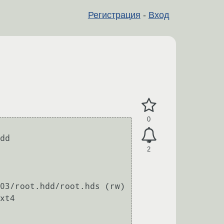
Регистрация
-
Вход
0
dd

2
03/root.hdd/root.hds (rw)

xt4 