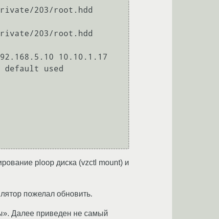
rivate/203/root.hdd

rivate/203/root.hdd

92.168.5.10 10.10.1.17

 default used 
ование ploop диска (vzctl mount) и
влятор пожелал обновить.
ты». Далее приведен не самый