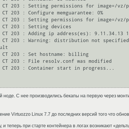
 CT 203 : Setting permissions for image=/vz/p
 CT 203 : Configure memguarantee: 0%

 CT 203 : Setting permissions for image=/vz/p
 CT 203 : Setting devices

 CT 203 : Adding ip address(es): 9.11.34.13 1
 CT 203 : Warning: distribution not specified
lt

 CT 203 : Set hostname: billing

 CT 203 : File resolv.conf was modified

 CT 203 : Container start in progress...

 ноде. С нее производились бекапы на первую через монтир
ние Virtuozzo Linux 7.7 до последних версий того что обно
, и теперь при старте контейнера в логах возникают «дель