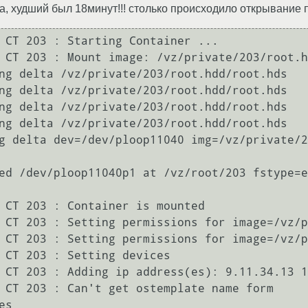
а, худший был 18минут!!! столько происходило открывание
 CT 203 : Starting Container ...

 CT 203 : Mount image: /vz/private/203/root.h
ng delta /vz/private/203/root.hdd/root.hds

ng delta /vz/private/203/root.hdd/root.hds

ng delta /vz/private/203/root.hdd/root.hds

ng delta /vz/private/203/root.hdd/root.hds

g delta dev=/dev/ploop11040 img=/vz/private/2
ed /dev/ploop11040p1 at /vz/root/203 fstype=e
 CT 203 : Container is mounted

 CT 203 : Setting permissions for image=/vz/p
 CT 203 : Setting permissions for image=/vz/p
 CT 203 : Setting devices

 CT 203 : Adding ip address(es): 9.11.34.13 1
 CT 203 : Can't get ostemplate name form 
s
