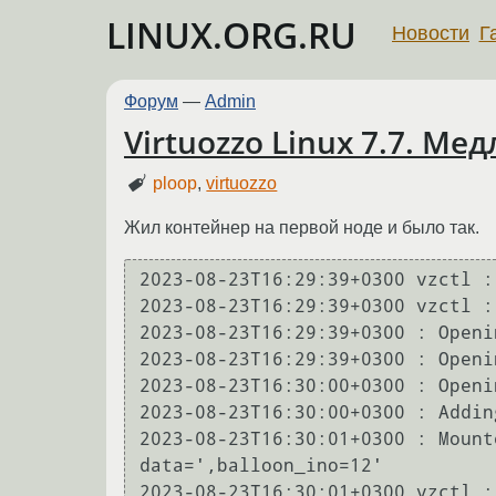
LINUX.ORG.RU
Новости
Г
Форум
—
Admin
Virtuozzo Linux 7.7. Ме
ploop
,
virtuozzo
Жил контейнер на первой ноде и было так.
2023-08-23T16:29:39+0300 vzctl :
2023-08-23T16:29:39+0300 vzctl :
2023-08-23T16:29:39+0300 : Openi
2023-08-23T16:29:39+0300 : Openi
2023-08-23T16:30:00+0300 : Openi
2023-08-23T16:30:00+0300 : Addin
2023-08-23T16:30:01+0300 : Mount
data=',balloon_ino=12'

2023-08-23T16:30:01+0300 vzctl :