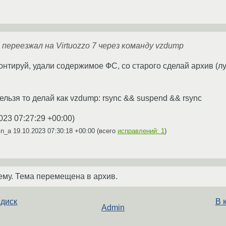
 переезжал на Virtuozzo 7 через команду vzdump
онтируй, удали содержимое ФС, со старого сделай архив (л
льзя то делай как vzdump: rsync && suspend && rsync
023 07:27:29 +00:00
)
in_a
19.10.2023 07:30:18 +00:00
(всего
исправлений: 1
)
ему. Тема перемещена в архив.
 диск
В 
Admin