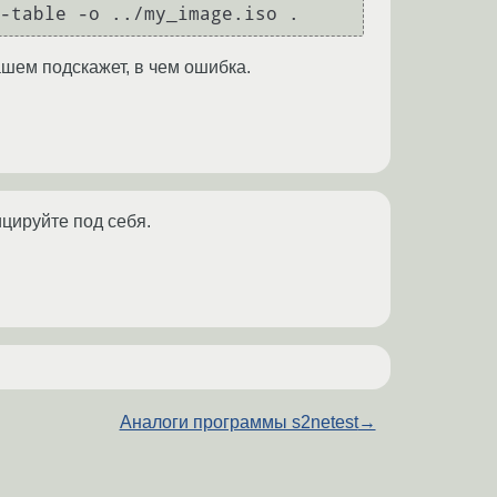
-table -o ../my_image.iso .
ашем подскажет, в чем ошибка.
ицируйте под себя.
Аналоги программы s2netest
→