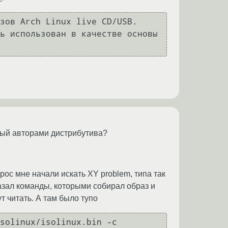
зов Arch Linux live CD/USB. 
ь использован в качестве основы 
емый авторами дистрибутива?
рос мне начали искать XY problem, типа так
казал команды, которыми собирал образ и
ут читать. А там было тупо
solinux/isolinux.bin -c 