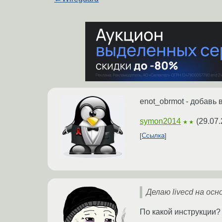
enot_obrmot - добавь 
symon2014
(
29.07.
★★
Ссылка
Делаю livecd на осн
По какой инструкции?