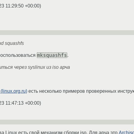
23 11:29:50 +00:00
)
d squashfs
mksquashfs
воспользоваться
.
ться через syslinux из iso арча
 (linux.org.ru)
есть несколько примеров проверенных инструк
23 11:47:13 +00:00
)
а Linux есть свой механизм сборки iso. Для арча это
Archis