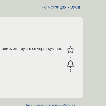
Регистрация
-
Вход
тавить его грузиться через syslinux
0
2
Аналоги программы s2netest
→