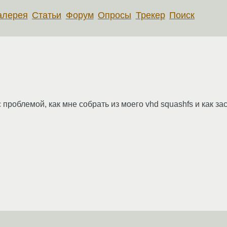
алерея
Статьи
Форум
Опросы
Трекер
Поиск
 проблемой, как мне собрать из моего vhd squashfs и как зас