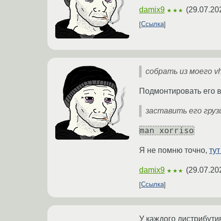
damix9
(
29.07.20
★★★
Ссылка
собрать из моего vh
Подмонтировать его 
заставить его грузи
man xorriso
Я не помню точно,
тут
damix9
(
29.07.20
★★★
Ссылка
У каждого дистрибутив