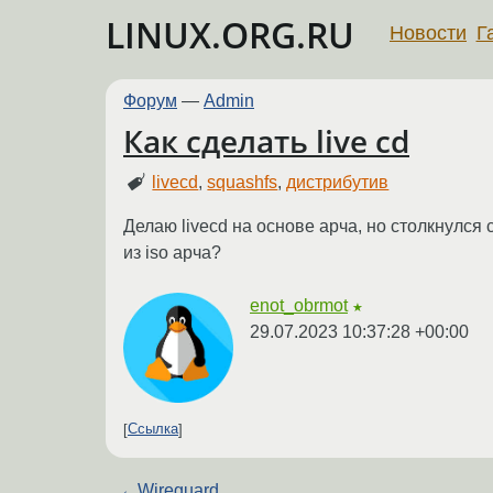
LINUX.ORG.RU
Новости
Г
Форум
—
Admin
Как сделать live cd
livecd
,
squashfs
,
дистрибутив
Делаю livecd на основе арча, но столкнулся с
из iso арча?
enot_obrmot
★
29.07.2023 10:37:28 +00:00
Ссылка
←
Wireguard