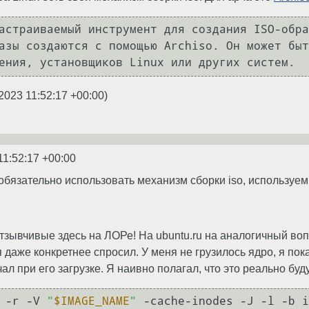
астраиваемый инструмент для создания ISO-обра
азы создаются с помощью Archiso. Он может быт
2023 11:52:17 +00:00
)
11:52:17 +00:00
уг обязательно использовать механизм сборки iso, использу
тзывчивые здесь на ЛОРе! На ubuntu.ru на аналогичный воп
я даже конкретнее спросил. У меня не грузилось ядро, я по
ал при его загрузке. Я наивно полагал, что это реально буд
 -r -V 
"
$IMAGE_NAME
"
 -cache-inodes -J -l -b i