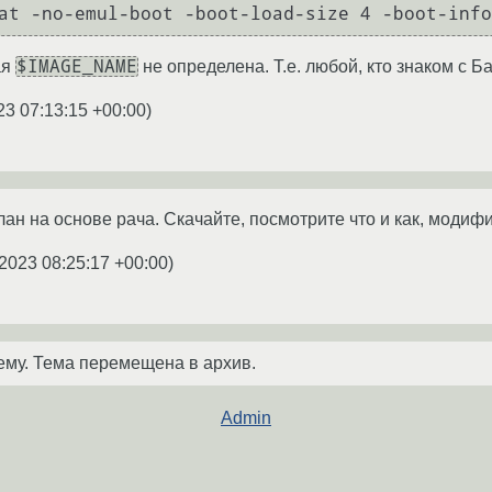
at -no-emul-boot -boot-load-size 4 -boot-info
$IMAGE_NAME
ая
не определена. Т.е. любой, кто знаком с Б
23 07:13:15 +00:00
)
ан на основе рача. Скачайте, посмотрите что и как, модиф
2023 08:25:17 +00:00
)
ему. Тема перемещена в архив.
Admin