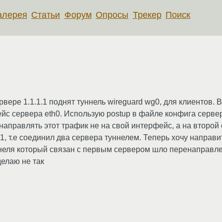
алерея
Статьи
Форум
Опросы
Трекер
Поиск
сервере 1.1.1.1 поднят туннель wireguard wg0, для клиентов.
с сервера eth0. Использую postup в файле конфига сервер
направлять этот трафик не на свой интерфейс, а на второй 
, т.е соединил два сервера туннелем. Теперь хочу направи
ннеля который связан с первым сервером шло перенаправле
делаю не так