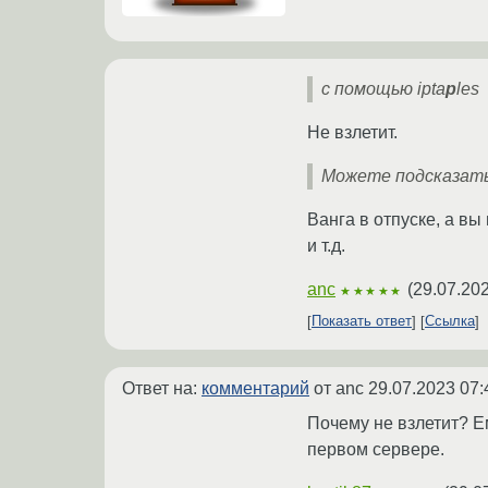
с помощью ipta
p
les
Не взлетит.
Можете подсказать
Ванга в отпуске, а в
и т.д.
anc
(
29.07.202
★★★★★
Показать ответ
Ссылка
Ответ на:
комментарий
от anc
29.07.2023 07:
Почему не взлетит? Е
первом сервере.