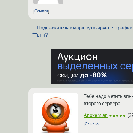
Ссылка
Подскажите как маршрутизируется трафик
←
впн?
Тебе надо метить впн
второго сервера.
Anoxemian
(
2
★★★★★
Ссылка