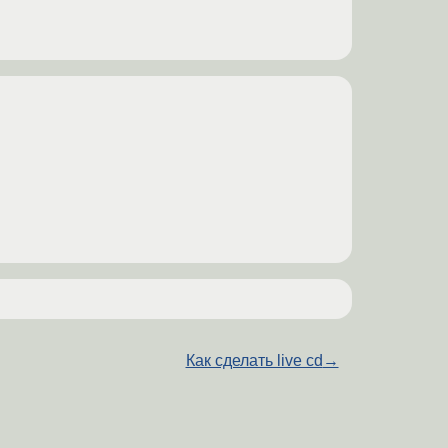
Как сделать live cd
→