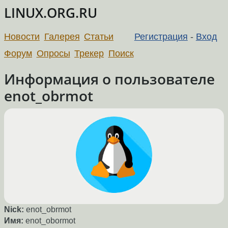
LINUX.ORG.RU
Новости
Галерея
Статьи
Регистрация
-
Вход
Форум
Опросы
Трекер
Поиск
Информация о пользователе
enot_obrmot
Nick:
enot_obrmot
Имя:
enot_obormot