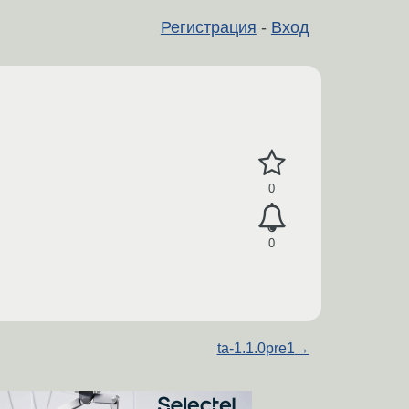
Регистрация
-
Вход
0
0
ta-1.1.0pre1
→