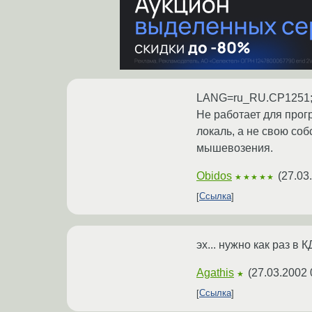
LANG=ru_RU.CP1251; /
Не работает для прог
локаль, а не свою соб
мышевозения.
Obidos
(
27.03
★★★★★
Ссылка
эх... нужно как раз в 
Agathis
(
27.03.2002 
★
Ссылка