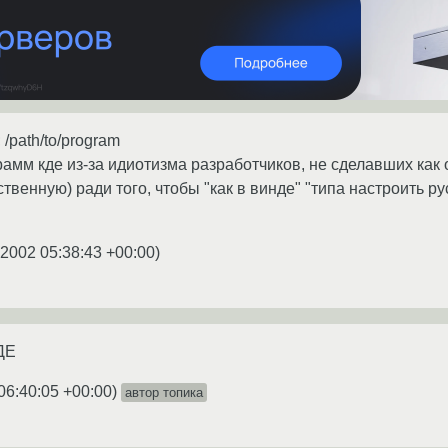
path/to/program
рамм кде из-за идиотизма разработчиков, не сделавших как
ственную) ради того, чтобы "как в винде" "типа настроить р
.2002 05:38:43 +00:00
)
КДЕ
06:40:05 +00:00
)
автор топика