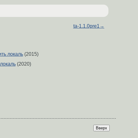
ta-1.1.0pre1
→
ить локаль
(2015)
 локаль
(2020)
Вверх