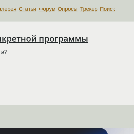
алерея
Статьи
Форум
Опросы
Трекер
Поиск
онкретной программы
мы?