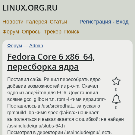
LINUX.ORG.RU
Новости
Галерея
Статьи
Регистрация
-
Вход
Форум
Опросы
Трекер
Поиск
Форум
—
Admin
Fedora Core 6 x86_64,
пересборка ядра
Поставил сабж. Решил пересобрать ядро
добавив возможностей из p-o-m. Скачал
0
ядро из апдейтов для FC6. Доустановил
всякие gcc, glibc и т.п. rpm -i <имя ядра.rpm>
Поставилось в /usr/src/redhat... запускаяю
0
rpmbuild -bp <имя spec файла> начинает
выполняться и вываливается с ошибкой: не найден
/usr/include/gnu/stubs-64.h
Посмотрел в директории /usr/include/gnu/, есть