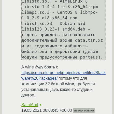
libzstd.so.1 - AlmaLinux 8 
libzstd-1.4.4-1.el8.x86_64.rpm

libmpc.so.3 - CentOS 8 libmpc-
1.0.2-9.el8.x86_64.rpm

libisl.so.23 - Debian Sid 
libisl23_0.23-1_amd64.deb - 
(здесь пришлось распаковывать 
дополнительный архив data.tar.xz 
и из содержимого добавлять 
библиотеки в директории (делаю 
А wine буду брать с
https://sourceforge.net/projects/wine/files/Slack
ware%20Packages/
потому что для
компиляции 32 битной
wine
, требуется
устанавливать java, какие-то студии и
другое.
SaintAnd
★
19.05.2021 08:08:45 +00:00
автор топика