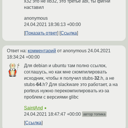
x32 это не lib32, это третье abi, ты фигни
наставил
anonymous
24.04.2021 18:36:13 +00:00
Показать ответ
Ссылка
Ответ на:
комментарий
от anonymous
24.04.2021
18:34:24 +00:00
Для debian и ubuntu там полно ссылок,
соглашусь, но как мне скомпилировать
исходник, чтобы я получил stubs-
32
.h, а не
stubs-
64
.h? Для slackware это работает, а на
porteus нужно перекомпилировать из-за
проблем с версиями glibc
SaintAnd
★
24.04.2021 18:47:47 +00:00
автор топика
Ссылка