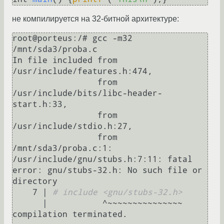
не компилируется на 32-битной архитектуре:
root@porteus:/# gcc -m32 
/mnt/sda3/proba.c 

In file included from 
/usr/include/features.h:474,

                 from 
/usr/include/bits/libc-header-
start.h:33,

                 from 
/usr/include/stdio.h:27,

                 from 
/mnt/sda3/proba.c:1:

/usr/include/gnu/stubs.h:7:11: fatal 
error: gnu/stubs-32.h: No such file or 
directory

    7 | 
# include <gnu/stubs-32.h>
      |           ^~~~~~~~~~~~~~~~

compilation terminated.
