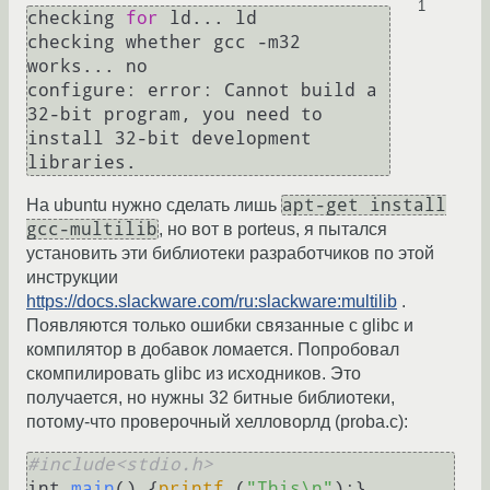
1
checking 
for
 ld... ld

checking whether gcc -m32 
works... no

configure: error: Cannot build a 
32-bit program, you need to 
install 32-bit development 
apt-get install
На ubuntu нужно сделать лишь
gcc-multilib
, но вот в porteus, я пытался
установить эти библиотеки разработчиков по этой
инструкции
https://docs.slackware.com/ru:slackware:multilib
.
Появляются только ошибки связанные с glibc и
компилятор в добавок ломается. Попробовал
скомпилировать glibc из исходников. Это
получается, но нужны 32 битные библиотеки,
потому-что проверочный хелловорлд (proba.c):
#include<stdio.h>
int 
main
() {
printf
 (
"This\n"