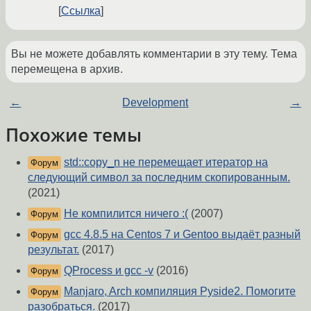
Ссылка
Вы не можете добавлять комментарии в эту тему. Тема
перемещена в архив.
←
Development
→
Похожие темы
std::copy_n не перемещает итератор на
Форум
следующий символ за последним скопированным.
(2021)
Не компилится ничего :(
(2007)
Форум
gcc 4.8.5 на Centos 7 и Gentoo выдаёт разный
Форум
результат.
(2017)
QProcess и gcc -v
(2016)
Форум
Manjaro, Arch компиляция Pyside2. Помогите
Форум
разобраться.
(2017)