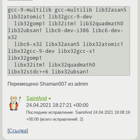
gcc-9-multilib gcc-multilib lib32asan5 
lib32atomic1 lib32gcc-9-dev

  lib32gomp1 lib32itm1 lib32quadmath0 
lib32ubsan1 libc6-dev-i386 libc6-dev-
x32

  libc6-x32 libx32asan5 libx32atomic1 
libx32gcc-9-dev libx32gcc-s1 
libx32gomp1

  libx32itm1 libx32quadmath0 
Перемещено Shaman007 из admin
SaintAnd
★
24.04.2021 18:27:21 +00:00
Последнее исправление: SaintAnd
24.04.2021 19:08:19
+00:00
(всего исправлений: 2)
Ссылка