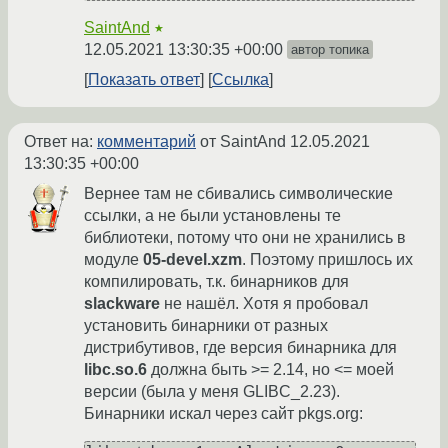
SaintAnd
★
12.05.2021 13:30:35 +00:00
автор топика
Показать ответ
Ссылка
Ответ на:
комментарий
от SaintAnd
12.05.2021
13:30:35 +00:00
Вернее там не сбивались символические
ссылки, а не были установлены те
библиотеки, потому что они не хранились в
модуле
05-devel.xzm
. Поэтому пришлось их
компилировать, т.к. бинарников для
slackware
не нашёл. Хотя я пробовал
установить бинарники от разных
дистрибутивов, где версия бинарника для
libc.so.6
должна быть >= 2.14, но <= моей
версии (была у меня GLIBC_2.23).
Бинарники искал через сайт pkgs.org: