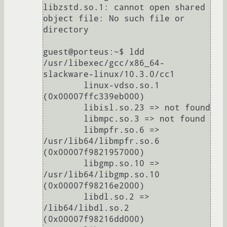
libzstd.so.1: cannot open shared 
object file: No such file or 
directory

guest@porteus:~$ ldd 
/usr/libexec/gcc/x86_64-
slackware-linux/10.3.0/cc1

	linux-vdso.so.1 
(0x00007ffc339eb000)

	libisl.so.23 => not found

	libmpc.so.3 => not found

	libmpfr.so.6 => 
/usr/lib64/libmpfr.so.6 
(0x00007f9821957000)

	libgmp.so.10 => 
/usr/lib64/libgmp.so.10 
(0x00007f98216e2000)

	libdl.so.2 => 
/lib64/libdl.so.2 
(0x00007f98216dd000)
