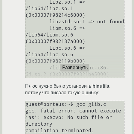
	libz.so.1 => 
/lib64/libz.so.1 
(0x00007f98214c6000)

	libzstd.so.1 => not found

	libm.so.6 => 
/lib64/libm.so.6 
(0x00007f982137a000)

	libc.so.6 => 
/lib64/libc.so.6 
(0x00007f982119b000)

	/lib64/ld-linux-x86-
Развернуть
Плюс нужно было установить
binutils
,
потому что писало такую ошибку:
guest@porteus:~$ gcc glib.c

gcc: fatal error: cannot execute 
‘as’: execvp: No such file or 
directory
