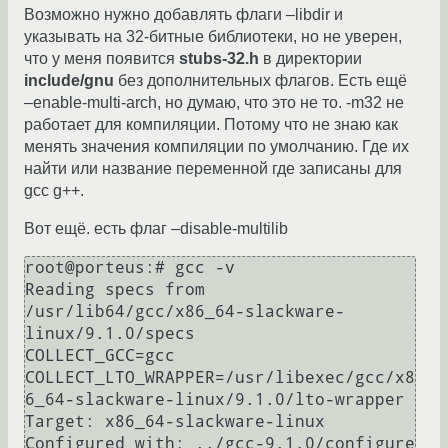
Возможно нужно добавлять флаги –libdir и
указывать на 32-битные библиотеки, но не уверен,
что у меня появится
stubs-32.h
в директории
include/gnu
без дополнительных флагов. Есть ещё
–enable-multi-arch, но думаю, что это не то. -m32 не
работает для компиляции. Потому что не знаю как
менять значения компиляции по умолчанию. Где их
найти или название переменной где записаны для
gcc g++.
Вот ещё. есть флаг –disable-multilib
root@porteus:# gcc -v

Reading specs from 
/usr/lib64/gcc/x86_64-slackware-
linux/9.1.0/specs

COLLECT_GCC=gcc

COLLECT_LTO_WRAPPER=/usr/libexec/gcc/x8
6_64-slackware-linux/9.1.0/lto-wrapper

Target: x86_64-slackware-linux

Configured with: ../gcc-9.1.0/configure 