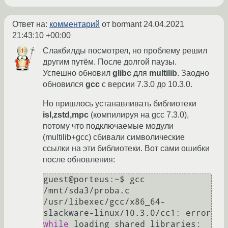
Ответ на:
комментарий
от bormant
24.04.2021
21:43:10 +00:00
Слакбилды посмотрел, но проблему решил
другим путём. После долгой паузы.
Успешно обновил
glibc
для
multilib
. Заодно
обновился
gcc
с версии 7.3.0 до 10.3.0.
Но пришлось устанавливать библиотеки
isl,zstd,mpc
(компилируя на gcc 7.3.0),
потому что подключаемые модули
(multilib+gcc) сбивали символические
ссылки на эти библиотеки. Вот сами ошибки
после обновления:
guest@porteus:~$ gcc 
/mnt/sda3/proba.c 

/usr/libexec/gcc/x86_64-
slackware-linux/10.3.0/cc1: error 
while
 loading shared libraries: 