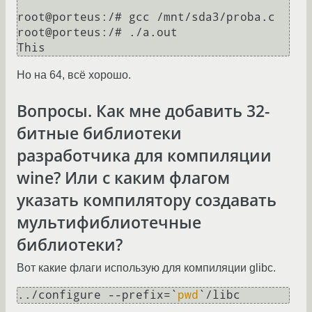
root@porteus:/# gcc /mnt/sda3/proba.c 

root@porteus:/# ./a.out 

Но на 64, всё хорошо.
Вопросы. Как мне добавить 32-
битные библиотеки
разработчика для компиляции
wine? Или с каким флагом
указать компилятору создавать
мультифиблиотечные
библиотеки?
Вот какие флаги использую для компиляции glibc.
../configure --prefix=`
pwd