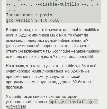
--... --... --disable-multilib --... -
-...

Thread model: posix

Вопрос в том, как его изменить на –enable-multilib и
если я буду компилировать с ним, то будет ли
включена поддержка мультибиблиотечности?
(дальше странный вопрос, на который хочется
ответ) Он включается так ./configure –enable-multilib?
или надо в make задавать? make –enable-multilib
Но я знаю, что можно указать –enable-win64 и всё
будет хорошо компилироваться, но 32-битные
приложения я не смогу запустить с такой
программы, а мне нужна поддержка 32-битных
программ.
У ubuntu такой список пакетов, который
apt-get install gcc-
устанавливается после
multilib