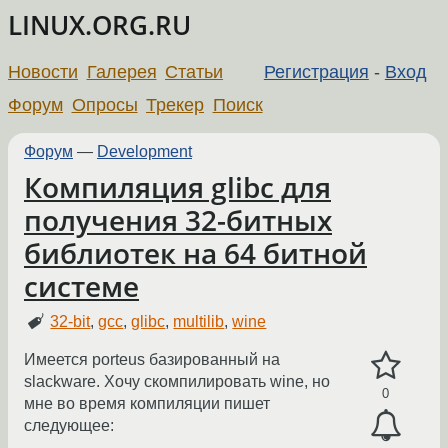
LINUX.ORG.RU
Новости
Галерея
Статьи
Регистрация
-
Вход
Форум
Опросы
Трекер
Поиск
Форум
—
Development
Компиляция glibc для
получения 32-битных
библиотек на 64 битной
системе
32-bit
,
gcc
,
glibc
,
multilib
,
wine
Имеется porteus базированный на
slackware. Хочу скомпилировать wine, но
0
мне во время компиляции пишет
следующее: