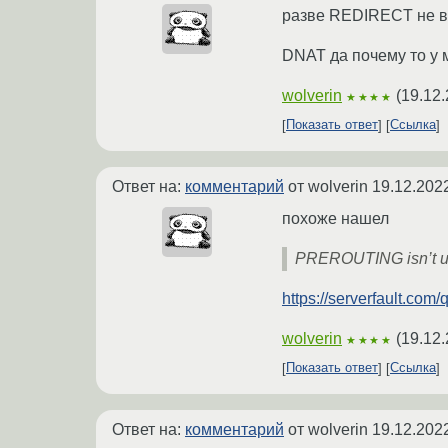
разве REDIRECT не в 
DNAT да почему то у 
wolverin
(
19.12.
★★★★
Показать ответ
Ссылка
Ответ на:
комментарий
от wolverin
19.12.202
похоже нашел
PREROUTING isn’t use
https://serverfault.com/
wolverin
(
19.12.
★★★★
Показать ответ
Ссылка
Ответ на:
комментарий
от wolverin
19.12.202