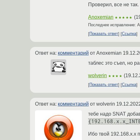
Проверил, все не так.
Anoxemian
(
1
★★★★★
Последнее исправление: 
Показать ответ
Ссылка
Ответ на:
комментарий
от Anoxemian
19.12.2
таблес это съел, но р
wolverin
(
19.12.
★★★★
Показать ответ
Ссылка
Ответ на:
комментарий
от wolverin
19.12.202
тебе надо SNAT добавь
{192.168.x.x_INT
Ибо твой 192.168.x.x 