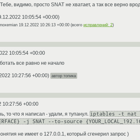
 Тебе, видимо, просто SNAT не хватает, а так все верно вро
9.12.2022 10:05:54 +00:00
)
Anoxemian
19.12.2022 10:26:13 +00:00
(всего
исправлений: 2
)
022 10:05:54 +00:00
аботать все равно не начало
2022 10:27:56 +00:00
)
автор топика
2 10:27:56 +00:00
iptables -t nat 
, то что я написал - удали, я тупанул.
ERFACE} -j SNAT --to-source {YOUR_LOCAL_192.1
понятия не имеет о 127.0.0.1, который сгенерил запрос )