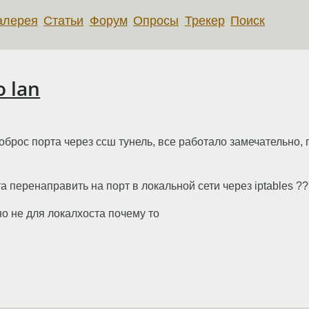
алерея
Статьи
Форум
Опросы
Трекер
Поиск
о lan
брос порта через ссш тунель, все работало замечательно, 
а перенаправить на порт в локальной сети через iptables ?
но не для локалхоста почему то