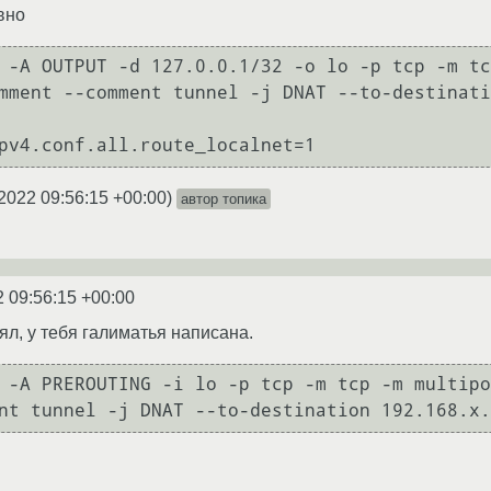
авно
 -A OUTPUT -d 127.0.0.1/32 -o lo -p tcp -m tc
mment --comment tunnel -j DNAT --to-destinati
2022 09:56:15 +00:00
)
автор топика
2 09:56:15 +00:00
ял, у тебя галиматья написана.
 -A PREROUTING -i lo -p tcp -m tcp -m multipo