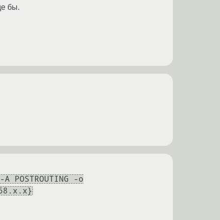
де бы.
-A POSTROUTING -o
68.x.x}