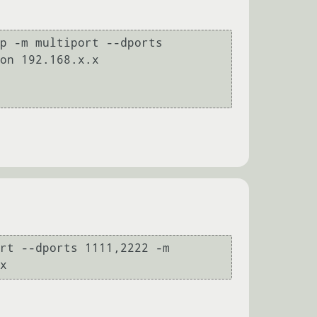
p -m multiport --dports 
on 192.168.x.x

rt --dports 1111,2222 -m 