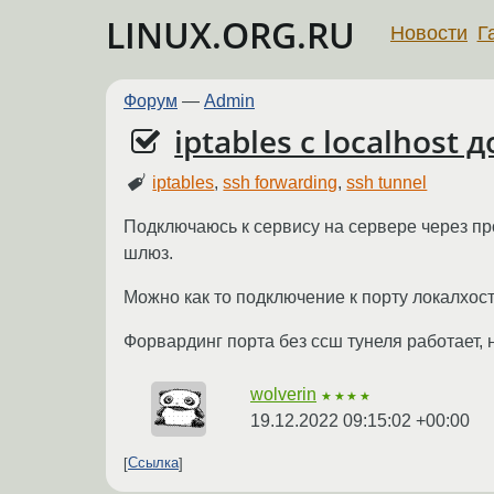
LINUX.ORG.RU
Новости
Г
Форум
—
Admin
iptables с localhost д
iptables
,
ssh forwarding
,
ssh tunnel
Подключаюсь к сервису на сервере через про
шлюз.
Можно как то подключение к порту локалхост
Форвардинг порта без ссш тунеля работает, 
wolverin
★★★★
19.12.2022 09:15:02 +00:00
Ссылка