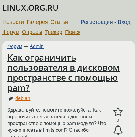
LINUX.ORG.RU
Новости
Галерея
Статьи
Регистрация
-
Вход
Форум
Опросы
Трекер
Поиск
Форум
—
Admin
Как ограничить
пользователя в дисковом
пространстве с помощью
pam?
debian
Здравствуйте, помогите пожалуйста. Как
ограничить пользователя в дисковом
0
пространстве с помощью pam модуля? Что
нужно писать в limits.conf? Спасибо
заранее!