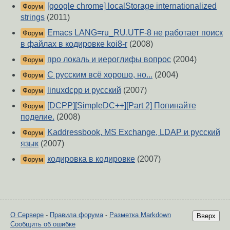
[google chrome] localStorage internationalized
Форум
strings
(2011)
Emacs LANG=ru_RU.UTF-8 не работает поиск
Форум
в файлах в кодировке koi8-r
(2008)
про локаль и иероглифы вопрос
(2004)
Форум
С русским всё хорошо, но...
(2004)
Форум
linuxdcpp и русский
(2007)
Форум
[DCPP][SimpleDC++][Part 2] Попинайте
Форум
поделие.
(2008)
Kaddressbook, MS Exchange, LDAP и русский
Форум
язык
(2007)
кодировка в кодировке
(2007)
Форум
О Сервере
-
Правила форума
-
Разметка Markdown
Вверх
Сообщить об ошибке