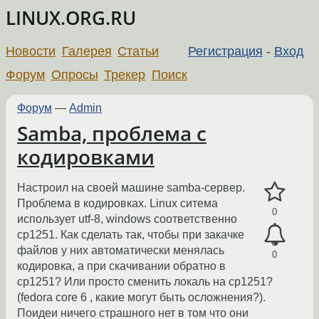
LINUX.ORG.RU
Новости
Галерея
Статьи
Регистрация
-
Вход
Форум
Опросы
Трекер
Поиск
Форум
—
Admin
Samba, проблема с
кодировками
Настроил на своей машине samba-сервер.
Проблема в кодировках. Linux ситема
0
использует utf-8, windows соответственно
cp1251. Как сделать так, чтобы при закачке
файлов у них автоматически менялась
0
кодировка, а при скачивании обратно в
cp1251? Или просто сменить локаль на cp1251?
(fedora core 6 , какие могут быть осложнения?).
Поидеи ничего страшного нет в том что они