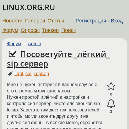
LINUX.ORG.RU
Новости
Галерея
Статьи
Регистрация
-
Вход
Форум
Опросы
Трекер
Поиск
Форум
—
Admin
Посоветуйте _лёгкий_
sip сервер
light
,
sip
,
сервер
Мне не нужен астериск в данном случае с
его огромным функционалом.
0
Нужен простой и лёгкий в настройке и
контроле сип сервер, чисто для звонков sip
to sip. Зарегать там десяток пользователей,
3
и чтобы могли звонить друг другу и на
другие сип фоны. А всякие меню, обработки
входящих и построение коммуникационных