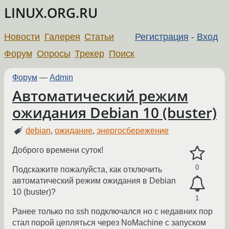
LINUX.ORG.RU
Новости
Галерея
Статьи
Регистрация
-
Вход
Форум
Опросы
Трекер
Поиск
Форум
—
Admin
Автоматический режим
ожидания Debian 10 (buster)
debian
,
ожидание
,
энергосбережение
Доброго времени суток!
0
Подскажите пожалуйста, как отключить
автоматический режим ожидания в Debian
10 (buster)?
1
Ранее только по ssh подключался но с недавних пор
стал порой цепляться через NoMachine с запуском