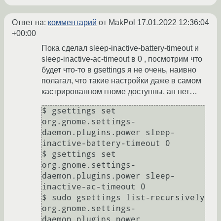
Ответ на:
комментарий
от MakPol
17.01.2022 12:36:04
+00:00
Пока сделал sleep-inactive-battery-timeout и
sleep-inactive-ac-timeout в 0 , посмотрим что
будет что-то в gsettings я не очень, наивно
полагал, что такие настройки даже в самом
кастрированном гноме доступны, ан нет…
$ gsettings set 
org.gnome.settings-
daemon.plugins.power sleep-
inactive-battery-timeout 0

$ gsettings set 
org.gnome.settings-
daemon.plugins.power sleep-
inactive-ac-timeout 0

$ sudo gsettings list-recursively 
org.gnome.settings-
daemon.plugins.power
