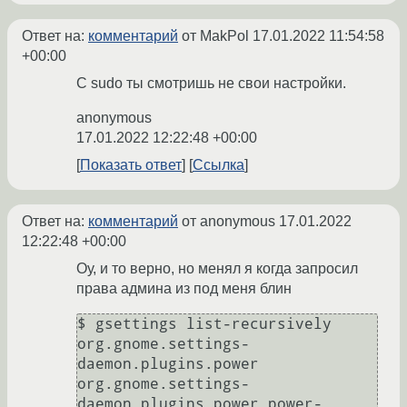
Ответ на:
комментарий
от MakPol
17.01.2022 11:54:58
+00:00
С sudo ты смотришь не свои настройки.
anonymous
17.01.2022 12:22:48 +00:00
Показать ответ
Ссылка
Ответ на:
комментарий
от anonymous
17.01.2022
12:22:48 +00:00
Оу, и то верно, но менял я когда запросил
права админа из под меня блин
$ gsettings list-recursively 
org.gnome.settings-
daemon.plugins.power

org.gnome.settings-
daemon.plugins.power power-