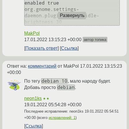
enabled true

org.gnome.settings-
daemon.plugins.power idle-
Развернуть
MakPol
17.01.2022 13:15:23 +00:00
автор топика
Показать ответ
Ссылка
Ответ на:
комментарий
от MakPol
17.01.2022 13:15:23
+00:00
debian 10
По тегу
, мало народу будет.
debian
Добавь просто
.
neon1ks
★★
19.01.2022 05:54:28 +00:00
Последнее исправление: neon1ks
19.01.2022 05:54:51
+00:00
(всего
исправлений: 1
)
Ссылка