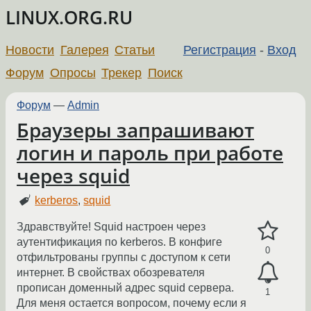
LINUX.ORG.RU
Новости
Галерея
Статьи
Регистрация
-
Вход
Форум
Опросы
Трекер
Поиск
Форум
—
Admin
Браузеры запрашивают
логин и пароль при работе
через squid
kerberos
,
squid
Здравствуйте! Squid настроен через
аутентификация по kerberos. В конфиге
0
отфильтрованы группы с доступом к сети
интернет. В свойствах обозревателя
прописан доменный адрес squid сервера.
1
Для меня остается вопросом, почему если я