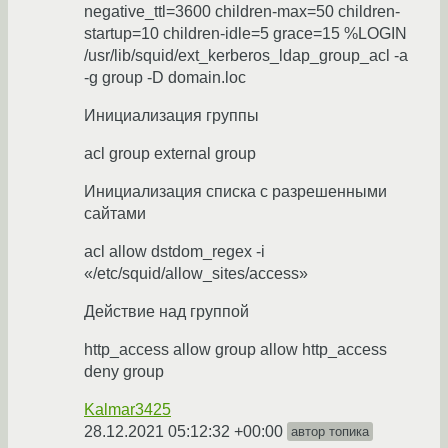
negative_ttl=3600 children-max=50 children-
startup=10 children-idle=5 grace=15 %LOGIN
/usr/lib/squid/ext_kerberos_ldap_group_acl -a
-g group -D domain.loc
Инициализация группы
acl group external group
Инициализация списка с разрешенными
сайтами
acl allow dstdom_regex -i
«/etc/squid/allow_sites/access»
Действие над группой
http_access allow group allow http_access
deny group
Kalmar3425
28.12.2021 05:12:32 +00:00
автор топика